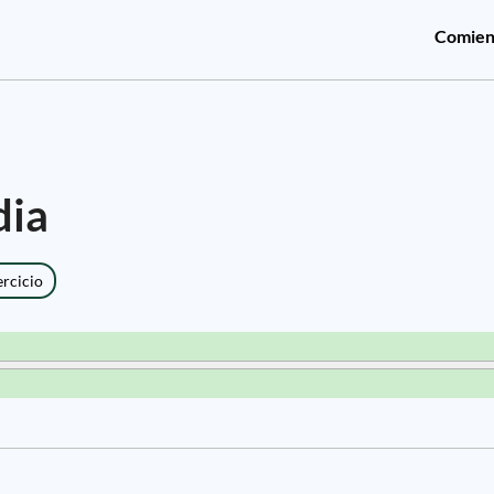
Comien
dia
ercicio