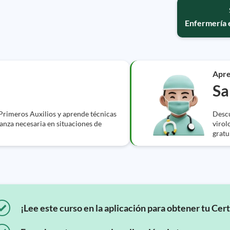
Enfermería 
Apr
Sa
Primeros Auxilios y aprende técnicas
Descu
ianza necesaria en situaciones de
virol
gratui
¡Lee este curso en la aplicación para obtener tu Cert