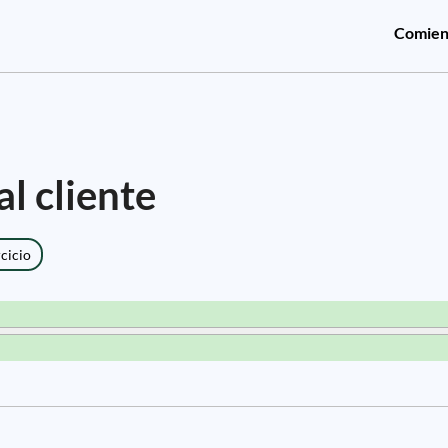
Comien
l cliente
rcicio