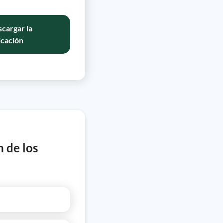
cargar la
icación
n de los