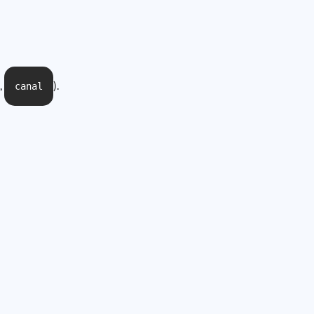
,
).
canal