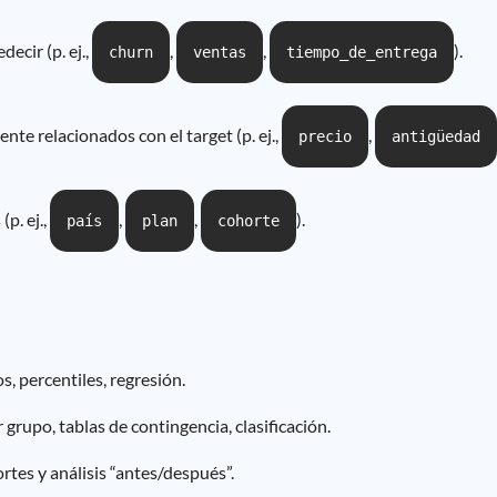
decir (p. ej.,
,
,
).
churn
ventas
tiempo_de_entrega
ente relacionados con el target (p. ej.,
,
precio
antigüedad
p. ej.,
,
,
).
país
plan
cohorte
, percentiles, regresión.
grupo, tablas de contingencia, clasificación.
ortes y análisis “antes/después”.