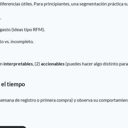
iferencias útiles. Para principiantes, una segmentación práctica su
.
 gasto (ideas tipo RFM).
to vs. incompleto.
on
interpretables
, (2)
accionables
(puedes hacer algo distinto para
 el tiempo
., semana de registro o primera compra) y observa su comportamient