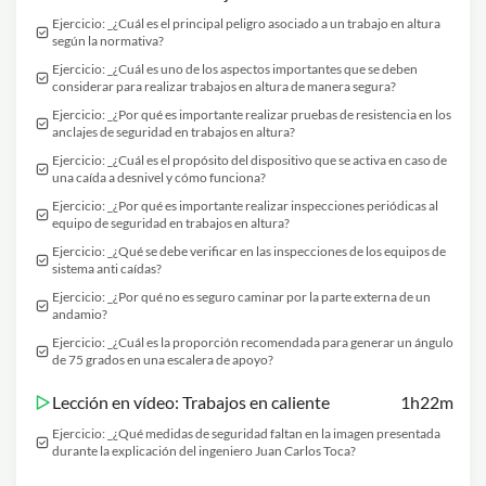
Ejercicio: _¿Cuál es el principal peligro asociado a un trabajo en altura
según la normativa?
Ejercicio: _¿Cuál es uno de los aspectos importantes que se deben
considerar para realizar trabajos en altura de manera segura?
Ejercicio: _¿Por qué es importante realizar pruebas de resistencia en los
anclajes de seguridad en trabajos en altura?
Ejercicio: _¿Cuál es el propósito del dispositivo que se activa en caso de
una caída a desnivel y cómo funciona?
Ejercicio: _¿Por qué es importante realizar inspecciones periódicas al
equipo de seguridad en trabajos en altura?
Ejercicio: _¿Qué se debe verificar en las inspecciones de los equipos de
sistema anti caídas?
Ejercicio: _¿Por qué no es seguro caminar por la parte externa de un
andamio?
Ejercicio: _¿Cuál es la proporción recomendada para generar un ángulo
de 75 grados en una escalera de apoyo?
Lección en vídeo: Trabajos en caliente
1h22m
Ejercicio: _¿Qué medidas de seguridad faltan en la imagen presentada
durante la explicación del ingeniero Juan Carlos Toca?