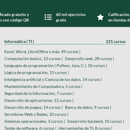
ficado gratuito y
60 mil ejercicios
Calificación
do con código QR
gratis
en tiendas d
Informática ( TI )
221 cursos
Excel, Word, LibreOffice y más, 49 cursos |
Computación basico, 13 cursos |
Desarrollo web, 28 cursos |
Lenguajes de programación ( Python, Java, C ), 18 cursos |
Lógica de programación, 15 cursos |
Inteligencia artificial y Ciencia de los datos, 14 cursos |
Mantenimiento de Computadora, 5 cursos |
Seguridad de la Información, 7 cursos |
Desarrollo de aplicaciones, 12 cursos |
Desarrollo de juegos, 14 cursos |
Banco de datos, 9 cursos |
Servidores Web y Redes, 10 cursos |
Sistemas operacionales, 3 cursos |
Desarrollo backend, 10 cursos |
Testes de software, 6 cursos |
Herramientas de TI, 8 cursos |