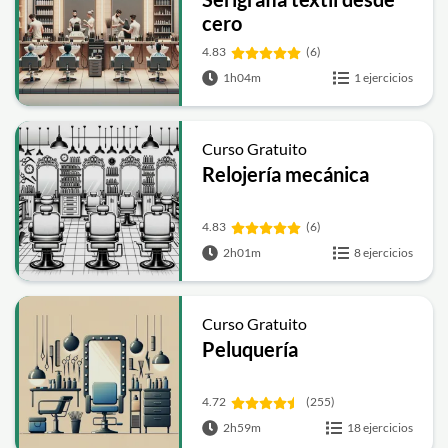
cero
4.83
(6)
1h04m
1 ejercicios
Curso Gratuito
Relojería mecánica
4.83
(6)
2h01m
8 ejercicios
Curso Gratuito
Peluquería
4.72
(255)
2h59m
18 ejercicios