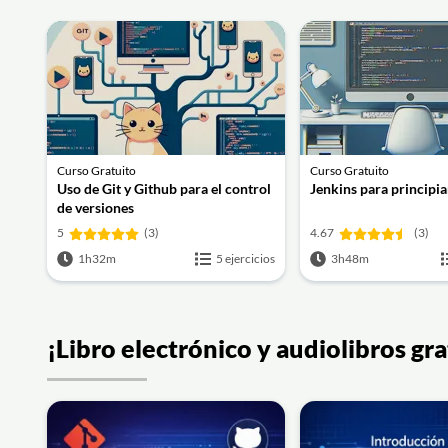
Curso Gratuito
Curso Gratuito
Uso de Git y Github para el control
Jenkins para principia
de versiones
5
(3)
4.67
(3)
1h32m
5 ejercicios
3h48m
¡Libro electrónico y audiolibros g