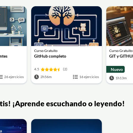
Curso Gratuito
Curso Gratuito
ntes
GitHub completo
GIT y GITHUB
4.5
(2)
Nuevo
26 ejercicios
2h56m
16 ejercicios
1h13m
ratis! ¡Aprende escuchando o leyendo!