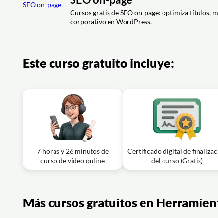
Lección en vídeo: 29. RGPD Y Cookies
Ejercicio: ¿Cuál es el campo imprescindible que debe aña
consulta?
Cursos gratis de SEO on-page: optimiza títulos, m
Ejercicio: ¿Qué pasos aseguran el cumplimiento de RGPD 
corporativo en WordPress.
Lección en vídeo: 30. Aprender más
Ejercicio: ¿Qué herramientas se utilizaron para implement
corporativo de WordPress?
Este curso gratuito incluye:
7 horas y 26 minutos de
Certificado digital de finaliza
curso de vídeo online
del curso (Gratis)
Más cursos gratuitos en Herramient