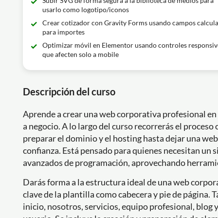
Subir SVG de forma segura a la biblioteca de medios para
usarlo como logotipo/iconos
Crear cotizador con Gravity Forms usando campos calcul
para importes
Optimizar móvil en Elementor usando controles responsiv
que afecten solo a mobile
Descripción del curso
Aprende a crear una web corporativa profesional en
a negocio. A lo largo del curso recorrerás el proceso
preparar el dominio y el hosting hasta dejar una web 
confianza. Está pensado para quienes necesitan un 
avanzados de programación, aprovechando herramie
Darás forma a la estructura ideal de una web corpora
clave de la plantilla como cabecera y pie de página
inicio, nosotros, servicios, equipo profesional, blog 