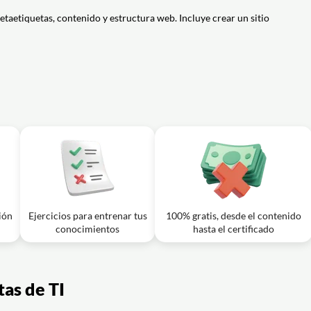
21m
dirse para que el formulario de contacto permita enviar el contenido de la
etaetiquetas, contenido y estructura web. Incluye crear un sitio
y cookies en un sitio corporativo WordPress antes de publicarlo?
21m
ar el sistema de reservas y el cotizador de presupuestos en el sitio
ción
Ejercicios para entrenar tus
100% gratis, desde el contenido
conocimientos
hasta el certificado
as de TI