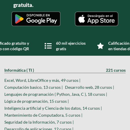
gratuita.
ficado gratuito y
60 mil ejercicios
Calificación
do con código QR
gratis
en tiendas d
Informática ( TI )
221 cursos
Excel, Word, LibreOffice y más, 49 cursos |
Computación basico, 13 cursos |
Desarrollo web, 28 cursos |
Lenguajes de programación ( Python, Java, C ), 18 cursos |
Lógica de programación, 15 cursos |
Inteligencia artificial y Ciencia de los datos, 14 cursos |
Mantenimiento de Computadora, 5 cursos |
Seguridad de la Información, 7 cursos |
Desarrollo de aplicaciones, 12 cursos |