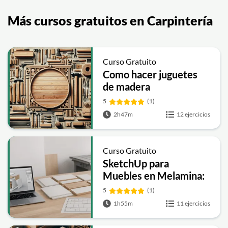
Más cursos gratuitos en Carpintería
Curso Gratuito
Como hacer juguetes
de madera
5
(1)
2h47m
12 ejercicios
Curso Gratuito
SketchUp para
Muebles en Melamina:
Diseño 3D, Despiece y
5
(1)
Optimización
1h55m
11 ejercicios