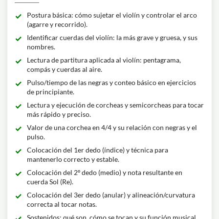
Postura básica: cómo sujetar el violín y controlar el arco
(agarre y recorrido).
Identificar cuerdas del violín: la más grave y gruesa, y sus
nombres.
Lectura de partitura aplicada al violín: pentagrama,
compás y cuerdas al aire.
Pulso/tiempo de las negras y conteo básico en ejercicios
de principiante.
Lectura y ejecución de corcheas y semicorcheas para tocar
más rápido y preciso.
Valor de una corchea en 4/4 y su relación con negras y el
pulso.
Colocación del 1er dedo (índice) y técnica para
mantenerlo correcto y estable.
Colocación del 2º dedo (medio) y nota resultante en
cuerda Sol (Re).
Colocación del 3er dedo (anular) y alineación/curvatura
correcta al tocar notas.
Sostenidos: qué son, cómo se tocan y su función musical