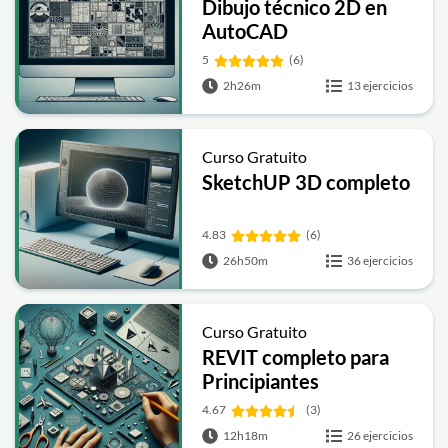
Dibujo técnico 2D en
AutoCAD
5
(6)
2h26m
13 ejercicios
Curso Gratuito
SketchUP 3D completo
4.83
(6)
26h50m
36 ejercicios
Curso Gratuito
REVIT completo para
Principiantes
4.67
(3)
12h18m
26 ejercicios