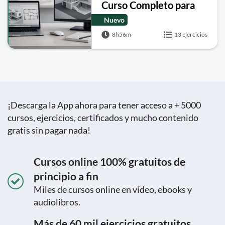
Curso Completo para
Principiantes (BIM)
Nuevo
8h56m
13 ejercicios
¡Descarga la App ahora para tener acceso a + 5000
cursos, ejercicios, certificados y mucho contenido
gratis sin pagar nada!
Cursos online 100% gratuitos de
principio a fin
Miles de cursos online en vídeo, ebooks y
audiolibros.
Más de 60 mil ejercicios gratuitos