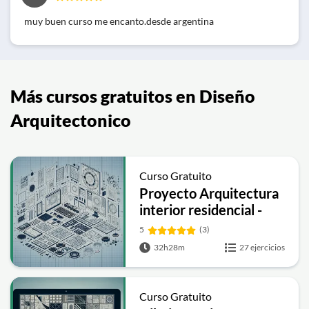
muy buen curso me encanto.desde argentina
Más cursos gratuitos en Diseño
Arquitectonico
Curso Gratuito
Proyecto Arquitectura
interior residencial -
3ds Max
5
(3)
32h28m
27 ejercicios
Curso Gratuito