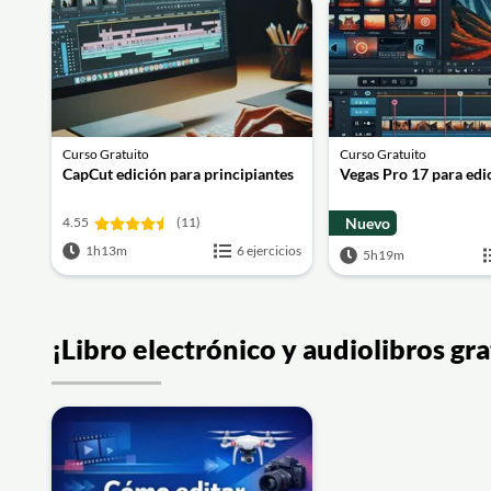
Curso Gratuito
Curso Gratuito
CapCut edición para principiantes
Vegas Pro 17 para edi
4.55
(11)
Nuevo
1h13m
6 ejercicios
5h19m
¡Libro electrónico y audiolibros g