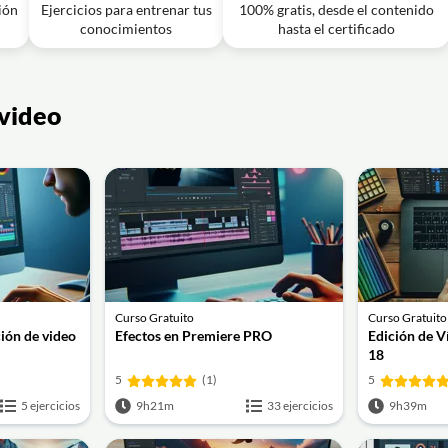
ción
Ejercicios para entrenar tus
100% gratis, desde el contenido
 10/10 | Media Encoder After Effects | Render After
09m
conocimientos
hasta el certificado
 una composición en After Effects?
 video
Curso Gratuito
Curso Gratuito
ción de video
Efectos en Premiere PRO
Edición de V
18
5
(1)
5
5 ejercicios
9h21m
33 ejercicios
9h39m