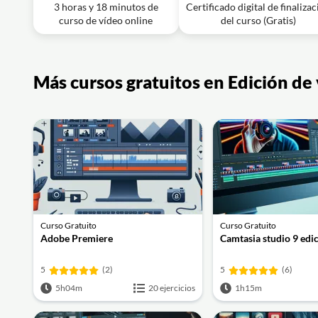
3 horas y 18 minutos de
Certificado digital de finaliza
Lección en vídeo: Exportar Media Encoder
curso de vídeo online
del curso (Gratis)
Effects | GIF MP4 y MOV
Ejercicio: _¿Cuál es la opción recomendada para exportar
Más cursos gratuitos en Edición de
Curso Gratuito
Curso Gratuito
Adobe Premiere
Camtasia studio 9 edi
5
(2)
5
(6)
5h04m
20 ejercicios
1h15m