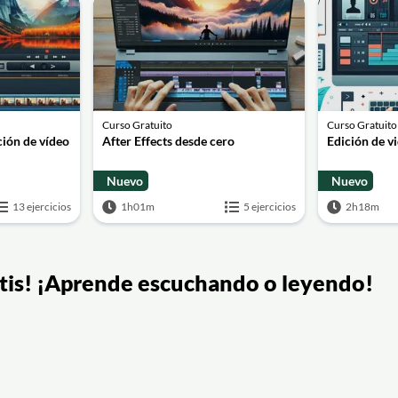
Curso Gratuito
Curso Gratuito
ción de vídeo
After Effects desde cero
Edición de v
Nuevo
Nuevo
13 ejercicios
1h01m
5 ejercicios
2h18m
ratis! ¡Aprende escuchando o leyendo!