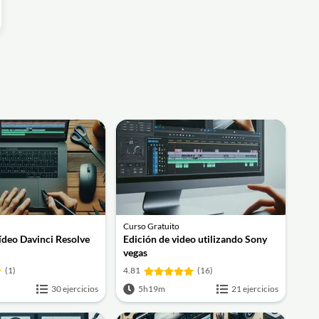
Curso Gratuito
ídeo Davinci Resolve
Edición de video utilizando Sony
vegas
(1)
4.81
(16)
30 ejercicios
5h19m
21 ejercicios