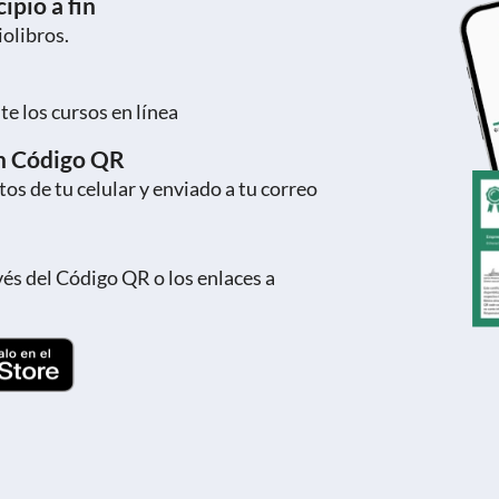
ipio a fin
iolibros.
e los cursos en línea
on Código QR
os de tu celular y enviado a tu correo
vés del Código QR o los enlaces a