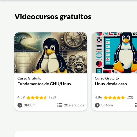
Videocursos gratuitos
Curso Gratuito
Curso Gratuito
Fundamentos de GNU/Linux
Linux desde cero
4.59
(22)
4.86
(22)
3h08m
20 ejercicios
3h45m