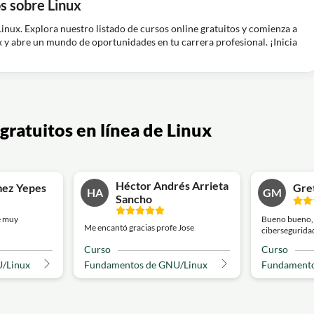
s sobre Linux
inux. Explora nuestro listado de cursos online gratuitos y comienza a
x y abre un mundo de oportunidades en tu carrera profesional. ¡Inicia
 gratuitos en línea de Linux
Héctor Andrés Arrieta
mez Yepes
Gre
HA
GM
Sancho
e muy
Bueno bueno,
Me encantó gracias profe Jose
cibersegurida
Curso
Curso
/Linux
Fundamentos de GNU/Linux
Fundamento