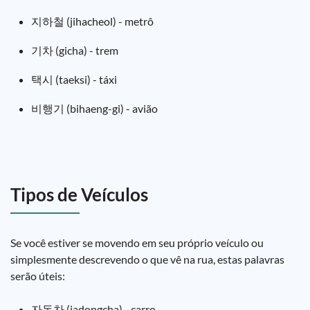
지하철 (jihacheol) - metrô
기차 (gicha) - trem
택시 (taeksi) - táxi
비행기 (bihaeng-gi) - avião
Tipos de Veículos
Se você estiver se movendo em seu próprio veículo ou
simplesmente descrevendo o que vê na rua, estas palavras
serão úteis:
자동차 (jadongcha) - carro