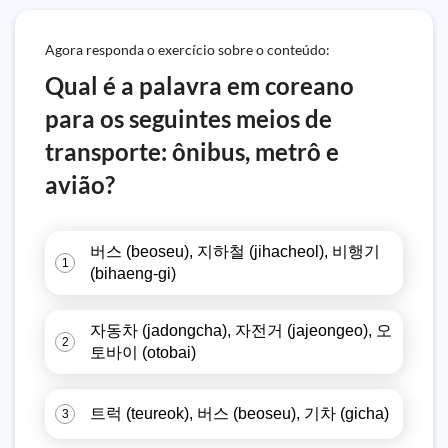
Agora responda o exercício sobre o conteúdo:
Qual é a palavra em coreano
para os seguintes meios de
transporte: ônibus, metrô e
avião?
버스 (beoseu), 지하철 (jihacheol), 비행기
1
(bihaeng-gi)
자동차 (jadongcha), 자전거 (jajeongeo), 오
2
토바이 (otobai)
트럭 (teureok), 버스 (beoseu), 기차 (gicha)
3