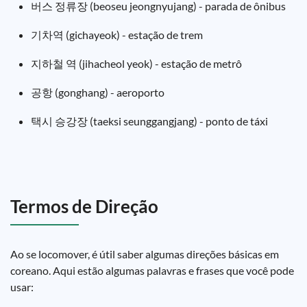
버스 정류장 (beoseu jeongnyujang) - parada de ônibus
기차역 (gichayeok) - estação de trem
지하철 역 (jihacheol yeok) - estação de metrô
공항 (gonghang) - aeroporto
택시 승강장 (taeksi seunggangjang) - ponto de táxi
Termos de Direção
Ao se locomover, é útil saber algumas direções básicas em
coreano. Aqui estão algumas palavras e frases que você pode
usar: