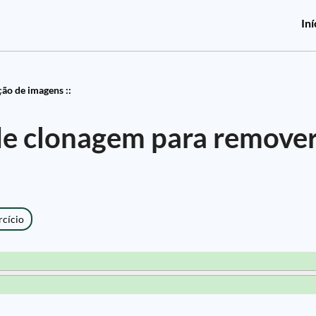
Iní
ção de imagens ::
de clonagem para remove
rcício