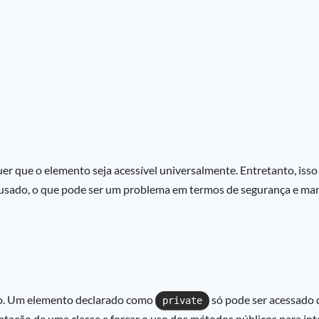
r que o elemento seja acessível universalmente. Entretanto, isso
usado, o que pode ser um problema em termos de segurança e ma
ivo. Um elemento declarado como
só pode ser acessado 
private
mentação de uma classe e forçar o uso dos métodos públicos para in