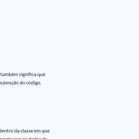
 também significa que
nutenção do código.
dentro da classe em que
teragir com os dados da