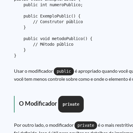
    public int numeroPublico;

    public ExemploPublic() {

        // Construtor público

    }

    public void metodoPublico() {

        // Método público

    }

Usar o modificador
é apropriado quando você que
public
você tem menos controle sobre como e onde o elemento é 
O Modificador
private
Por outro lado, o modificador
é o mais restrit
private
foi definido. Isso é útil para ocultar os detalhes de imple