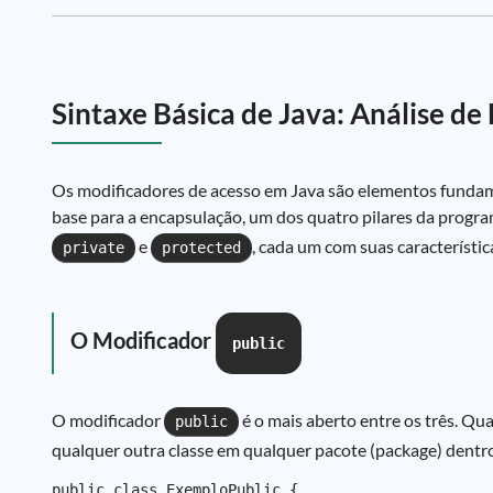
Sintaxe Básica de Java: Análise d
Os modificadores de acesso em Java são elementos fundament
base para a encapsulação, um dos quatro pilares da progr
e
, cada um com suas característic
private
protected
O Modificador
public
O modificador
é o mais aberto entre os três. Q
public
qualquer outra classe em qualquer pacote (package) dentro d
public class ExemploPublic {
