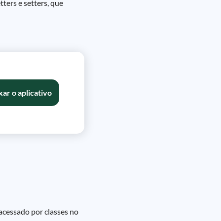
ers e setters, que
xar o aplicativo
acessado por classes no