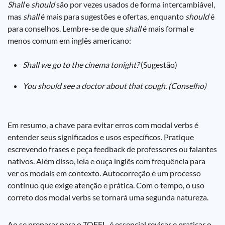
Shall
e
should
são por vezes usados de forma intercambiável,
mas
shall
é mais para sugestões e ofertas, enquanto
should
é
para conselhos. Lembre-se de que
shall
é mais formal e
menos comum em inglês americano:
Shall we go to the cinema tonight?
(Sugestão)
You should see a doctor about that cough. (Conselho)
Em resumo, a chave para evitar erros com modal verbs é
entender seus significados e usos específicos. Pratique
escrevendo frases e peça feedback de professores ou falantes
nativos. Além disso, leia e ouça inglês com frequência para
ver os modais em contexto. Autocorreção é um processo
contínuo que exige atenção e prática. Com o tempo, o uso
correto dos modal verbs se tornará uma segunda natureza.
Ao se preparar para o TOEFL, é essencial revisar e praticar o