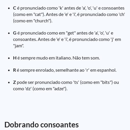
C
é pronunciado como 'k' antes de 'a', 'o', 'u' e consoantes
(como em "cat"). Antes de 'e' e 'i', é pronunciado como 'ch'
(como em "church").
G
é pronunciado como em "get" antes de 'a', 'o', 'u' e
consoantes. Antes de 'e' e 'i', é pronunciado como 'j' em
"jam".
H
é sempre mudo em italiano. Não tem som.
R
é sempre enrolado, semelhante ao 'r' em espanhol.
Z
pode ser pronunciado como 'ts' (como em "bits") ou
como 'dz' (como em "adze").
Dobrando consoantes