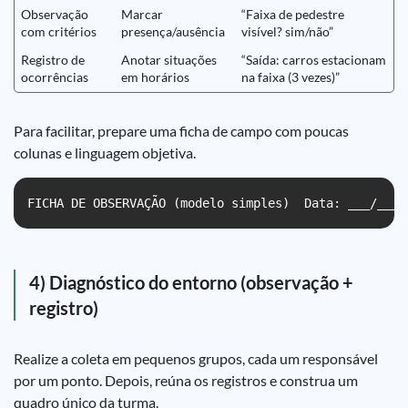
Observação
Marcar
“Faixa de pedestre
com critérios
presença/ausência
visível? sim/não”
Registro de
Anotar situações
“Saída: carros estacionam
ocorrências
em horários
na faixa (3 vezes)”
Para facilitar, prepare uma ficha de campo com poucas
colunas e linguagem objetiva.
FICHA DE OBSERVAÇÃO (modelo simples)  Data: ___/___ 
4) Diagnóstico do entorno (observação +
registro)
Realize a coleta em pequenos grupos, cada um responsável
por um ponto. Depois, reúna os registros e construa um
quadro único da turma.