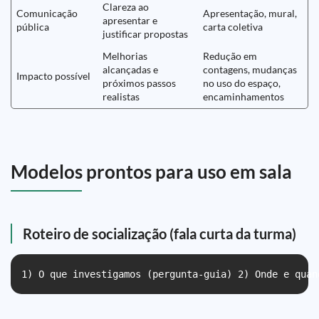
Clareza ao
Comunicação
Apresentação, mural,
apresentar e
pública
carta coletiva
justificar propostas
Melhorias
Redução em
alcançadas e
contagens, mudanças
Impacto possível
próximos passos
no uso do espaço,
realistas
encaminhamentos
Modelos prontos para uso em sala
Roteiro de socialização (fala curta da turma)
1) O que investigamos (pergunta-guia) 2) Onde e quan