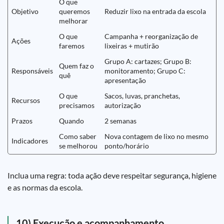
O que
Objetivo
queremos
Reduzir lixo na entrada da escola
melhorar
O que
Campanha + reorganização de
Ações
faremos
lixeiras + mutirão
Grupo A: cartazes; Grupo B:
Quem faz o
Responsáveis
monitoramento; Grupo C:
quê
apresentação
O que
Sacos, luvas, pranchetas,
Recursos
precisamos
autorização
Prazos
Quando
2 semanas
Como saber
Nova contagem de lixo no mesmo
Indicadores
se melhorou
ponto/horário
Inclua uma regra: toda ação deve respeitar segurança, higiene
e as normas da escola.
10) Execução e acompanhamento