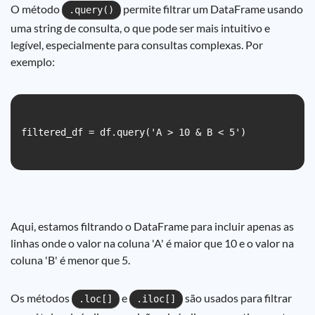
O método
permite filtrar um DataFrame usando
.query()
uma string de consulta, o que pode ser mais intuitivo e
legível, especialmente para consultas complexas. Por
exemplo:
filtered_df = df.query('A > 10 & B < 5')

Aqui, estamos filtrando o DataFrame para incluir apenas as
linhas onde o valor na coluna 'A' é maior que 10 e o valor na
coluna 'B' é menor que 5.
Os métodos
e
são usados para filtrar
.loc[]
.iloc[]