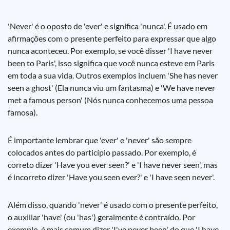
'Never' é o oposto de 'ever' e significa 'nunca'. É usado em
afirmações com o presente perfeito para expressar que algo
nunca aconteceu. Por exemplo, se você disser 'I have never
been to Paris', isso significa que você nunca esteve em Paris
em toda a sua vida. Outros exemplos incluem 'She has never
seen a ghost' (Ela nunca viu um fantasma) e 'We have never
met a famous person' (Nós nunca conhecemos uma pessoa
famosa).
É importante lembrar que 'ever' e 'never' são sempre
colocados antes do particípio passado. Por exemplo, é
correto dizer 'Have you ever seen?' e 'I have never seen', mas
é incorreto dizer 'Have you seen ever?' e 'I have seen never'.
Além disso, quando 'never' é usado com o presente perfeito,
o auxiliar 'have' (ou 'has') geralmente é contraído. Por
exemplo, é mais comum dizer 'I've never been' do que 'I have