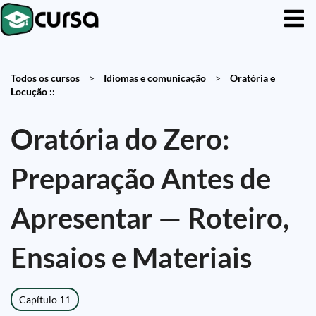
Todos os cursos
>
Idiomas e comunicação
>
Oratória e
Locução ::
Oratória do Zero:
Preparação Antes de
Apresentar — Roteiro,
Ensaios e Materiais
Capítulo 11