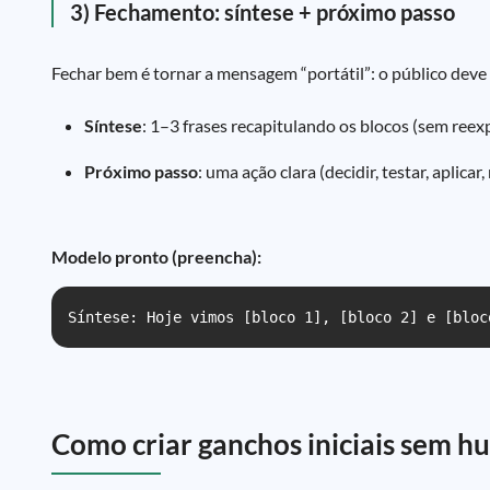
3) Fechamento: síntese + próximo passo
Fechar bem é tornar a mensagem “portátil”: o público deve
Síntese
: 1–3 frases recapitulando os blocos (sem reexp
Próximo passo
: uma ação clara (decidir, testar, aplicar
Modelo pronto (preencha):
Síntese: Hoje vimos [bloco 1], [bloco 2] e [bloc
Como criar ganchos iniciais sem h