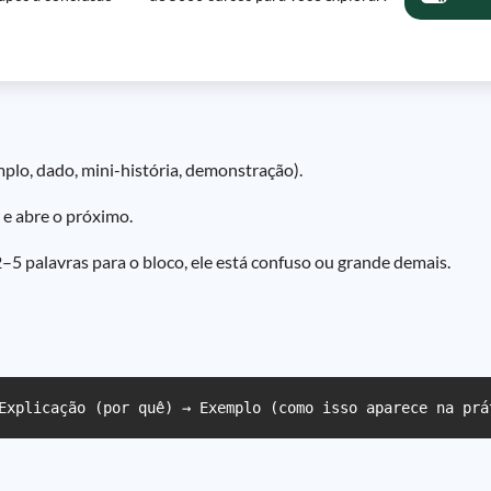
mplo, dado, mini-história, demonstração).
 e abre o próximo.
2–5 palavras para o bloco, ele está confuso ou grande demais.
Explicação (por quê) → Exemplo (como isso aparece na prá