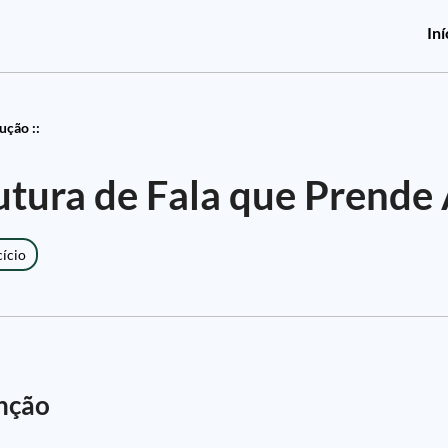
Iní
ução ::
rutura de Fala que Prende
cício
nção