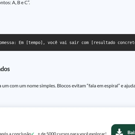
tos: A, B e C”.
omessa: Em [tempo], você vai sair com [resultado concret
ados
 um com um nome simples. Blocos evitam “fala em espiral” e ajudam
Bai
após a conclusão
+ de 5000 cursos para você explorar!