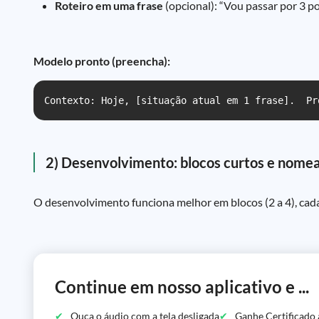
Roteiro em uma frase
(opcional): “Vou passar por 3 pon
Modelo pronto (preencha):
Contexto: Hoje, [situação atual em 1 frase].  Pr
2) Desenvolvimento: blocos curtos e nome
O desenvolvimento funciona melhor em blocos (2 a 4), cada
Continue em nosso aplicativo e ...
Ouça o áudio com a tela desligada
Ganhe Certificado 