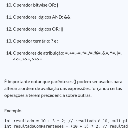
Operador bitwise OR:
|
Operadores lógicos AND:
&&
Operadores lógicos OR:
||
Operador ternário:
?
e
:
Operadores de atribuição:
=
,
+=
,
-=
,
*=
,
/=
,
%=
,
&=
,
^=
,
|=
,
<<=
,
>>=
,
>>>=
É importante notar que parênteses
()
podem ser usados para
alterar a ordem de avaliação das expressões, forçando certas
operações a terem precedência sobre outras.
Exemplo:
int resultado = 10 + 3 * 2; // resultado é 16, multipl