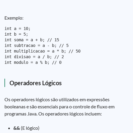
Exemplo:
int a = 10;

int b = 5;

int soma = a + b; // 15

int subtracao = a - b; // 5

int multiplicacao = a * b; // 50

int divisao = a / b; // 2

Operadores Lógicos
Os operadores lógicos são utilizados em expressões
booleanas e são essenciais para o controle de fluxo em
programas Java. Os operadores lógicos incluem:
&&
(E lógico)