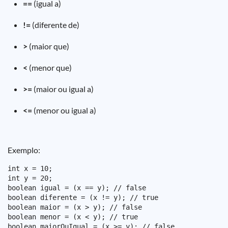
==
(igual a)
!=
(diferente de)
>
(maior que)
<
(menor que)
>=
(maior ou igual a)
<=
(menor ou igual a)
Exemplo:
int x = 10;

int y = 20;

boolean igual = (x == y); // false

boolean diferente = (x != y); // true

boolean maior = (x > y); // false

boolean menor = (x < y); // true

boolean maiorOuIgual = (x >= y); // false
