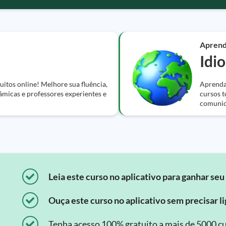
Apren
Idi
itos online! Melhore sua fluência,
Aprenda 
âmicas e professores experientes e
cursos t
comunic
Leia este curso no aplicativo para ganhar seu 
Ouça este curso no aplicativo sem precisar lig
Tenha acesso 100% gratuito a mais de 5000 cu