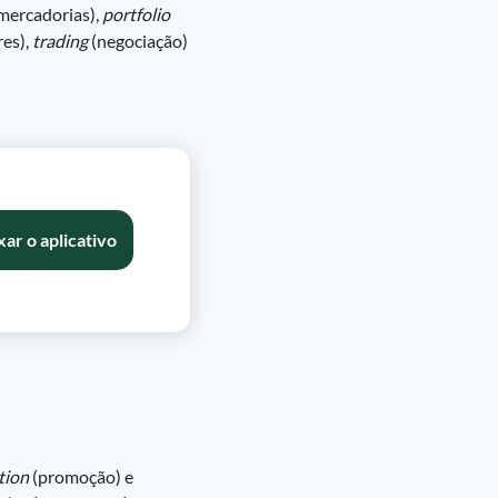
mercadorias),
portfolio
res),
trading
(negociação)
xar o aplicativo
tion
(promoção) e