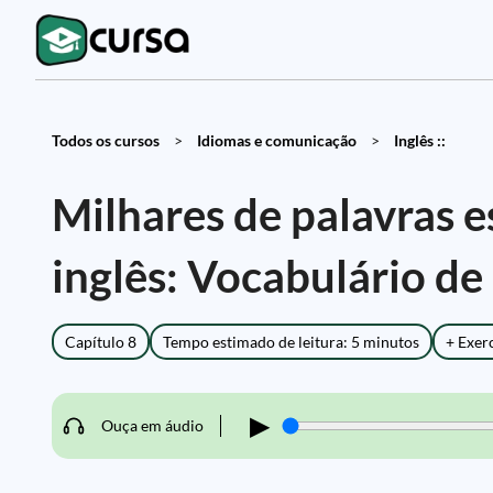
Todos os cursos
>
Idiomas e comunicação
>
Inglês ::
Milhares de palavras e
inglês: Vocabulário de
Capítulo 8
Tempo estimado de leitura: 5 minutos
+ Exer
▶
Ouça em áudio