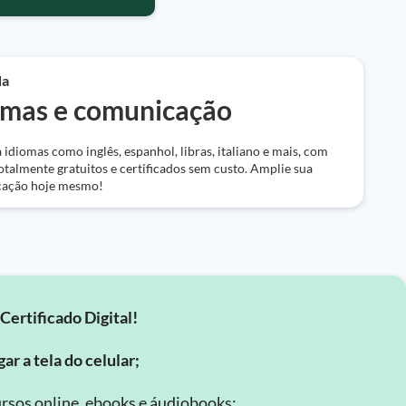
da
omas e comunicação
idiomas como inglês, espanhol, libras, italiano e mais, com
otalmente gratuitos e certificados sem custo. Amplie sua
ação hoje mesmo!
Certificado Digital!
ar a tela do celular;
rsos online, ebooks e áudiobooks;