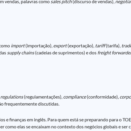
 Em vendas, palavras como
sales pitch
(discurso de vendas),
negotia
s como
import
(importação),
export
(exportação),
tariff
(tarifa),
trad
 das
supply chains
(cadeias de suprimentos) e dos
freight forwarde
,
regulations
(regulamentações),
compliance
(conformidade),
corpo
ão frequentemente discutidas.
os e finanças em inglês. Para quem está se preparando para o TO
como elas se encaixam no contexto dos negócios globais e ser c