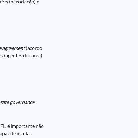
tion
(negociação) e
e agreement
(acordo
rs
(agentes de carga)
rate governance
EFL, é importante não
apaz de usá-las