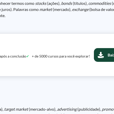
conhecer termos como
stocks
(ações),
bonds
(títulos),
commodities
(
e juros). Palavras como
market
(mercado),
exchange
(bolsa de valo
te.
Bai
após a conclusão
+ de 5000 cursos para você explorar!
a),
target market
(mercado-alvo),
advertising
(publicidade),
promo