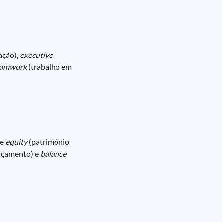
ação),
executive
eamwork
(trabalho em
 e
equity
(patrimônio
rçamento) e
balance