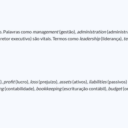
ão. Palavras como
management
(gestão),
administration
(administr
iretor executivo) são vitais. Termos como
leadership
(liderança),
t
),
profit
(lucro),
loss
(prejuízo),
assets
(ativos),
liabilities
(passivos)
ng
(contabilidade),
bookkeeping
(escrituração contábil),
budget
(o