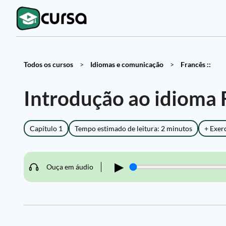
Todos os cursos
>
Idiomas e comunicação
>
Francês ::
Introdução ao idioma 
Capítulo 1
Tempo estimado de leitura: 2 minutos
+ Exer
▶
Ouça em áudio