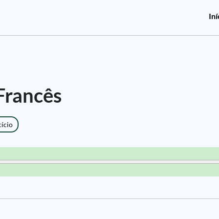
Iní
Francês
cício