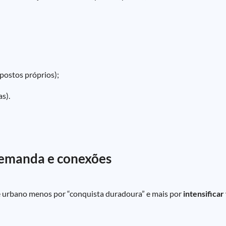
mpostos próprios);
as).
 demanda e conexões
e urbano menos por “conquista duradoura” e mais por
intensificar