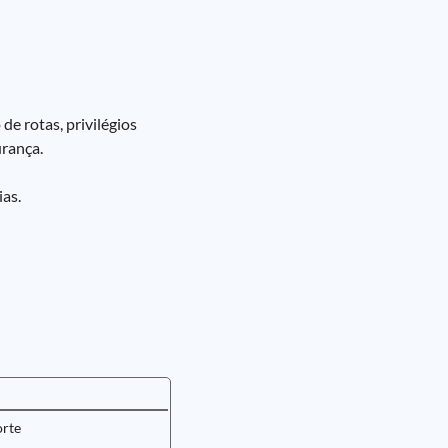
e rotas, privilégios
urança.
ias.
orte