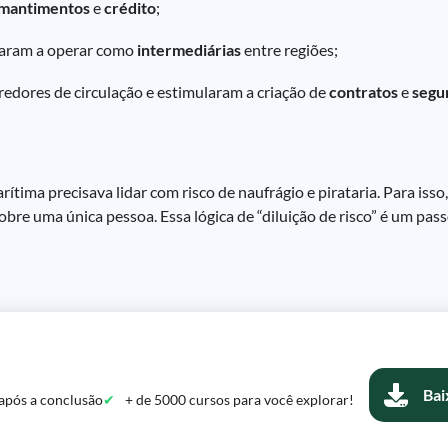
mantimentos
e
crédito
;
ssaram a operar como
intermediárias
entre regiões;
redores de circulação e estimularam a criação de
contratos
e
segu
tima precisava lidar com risco de naufrágio e pirataria. Para iss
 sobre uma única pessoa. Essa lógica de “diluição de risco” é um pa
Bai
após a conclusão
+ de 5000 cursos para você explorar!