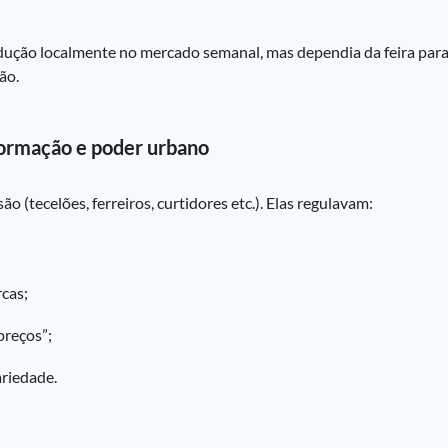
dução localmente no mercado semanal, mas dependia da feira par
ão.
 formação e poder urbano
o (tecelões, ferreiros, curtidores etc.). Elas regulavam:
rcas;
 preços”;
ariedade.