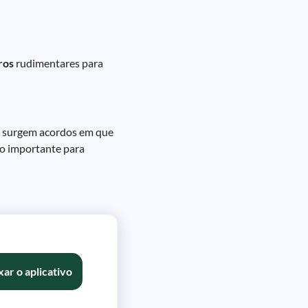
ros
rudimentares para
o, surgem acordos em que
sso importante para
xar o aplicativo