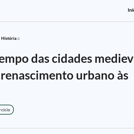
Iní
História ::
Tempo das cidades mediev
o renascimento urbano às
rcício