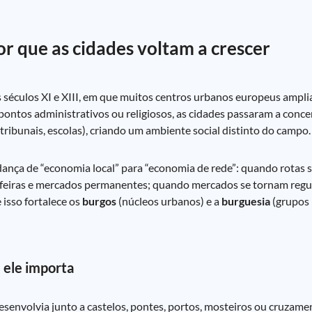
 que as cidades voltam a crescer
s séculos XI e XIII, em que muitos centros urbanos europeus ampl
ontos administrativos ou religiosos, as cidades passaram a conc
tribunais, escolas), criando um ambiente social distinto do campo.
nça de “economia local” para “economia de rede”: quando rotas se
feiras e mercados permanentes; quando mercados se tornam regul
 isso fortalece os
burgos
(núcleos urbanos) e a
burguesia
(grupos 
 ele importa
senvolvia junto a castelos, pontes, portos, mosteiros ou cruzame