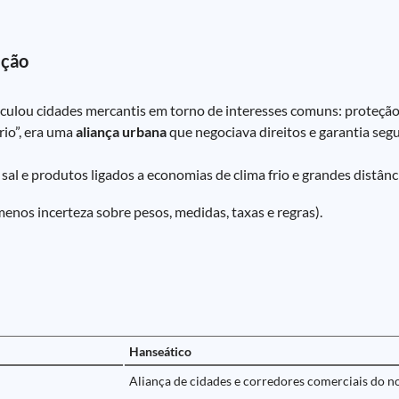
eção
iculou cidades mercantis em torno de interesses comuns: proteção d
rio”, era uma
aliança urbana
que negociava direitos e garantia seg
a, sal e produtos ligados a economias de clima frio e grandes distânc
menos incerteza sobre pesos, medidas, taxas e regras).
Hanseático
Aliança de cidades e corredores comerciais do n