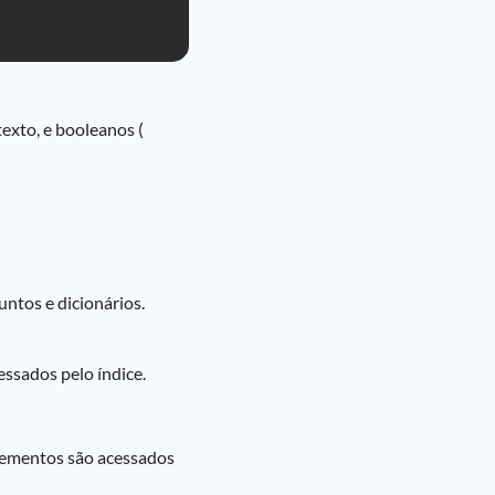
texto, e booleanos (
untos e dicionários.
ssados pelo índice.
elementos são acessados