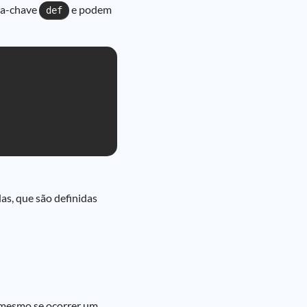
vra-chave
e podem
def
as, que são definidas
 mesmo se ocorrer um