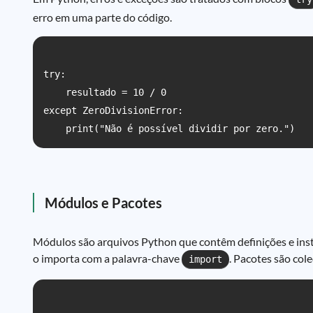
erro em uma parte do código.
try:

    resultado = 10 / 0

except ZeroDivisionError:

Módulos e Pacotes
Módulos são arquivos Python que contêm definições e ins
o importa com a palavra-chave
. Pacotes são col
import