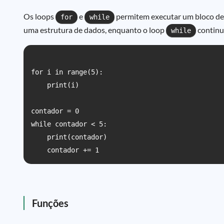
Os loops
e
permitem executar um bloco de 
for
while
uma estrutura de dados, enquanto o loop
continu
while
for i in range(5):

    print(i)

contador = 0

while contador < 5:

    print(contador)

Funções