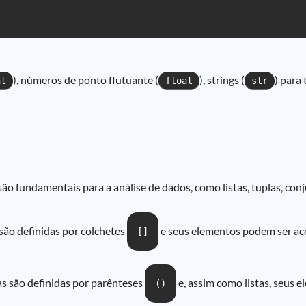
), números de ponto flutuante (
), strings (
) para 
nt
float
str
ão fundamentais para a análise de dados, como listas, tuplas, conj
são definidas por colchetes
e seus elementos podem ser ace
[]
as são definidas por parênteses
e, assim como listas, seus 
()