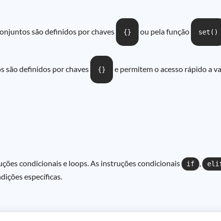
onjuntos são definidos por chaves
ou pela função
{}
set()
os são definidos por chaves
e permitem o acesso rápido a v
{}
uções condicionais e loops. As instruções condicionais
,
if
eli
dições específicas.