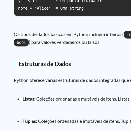
y = 3.14        # Um ponto flutuante

Os tipos de dados básicos em Python incluem inteiros (
i
) para valores verdadeiros ou falsos.
bool
Estruturas de Dados
Python oferece várias estruturas de dados integradas que s
Listas:
Coleções ordenadas e mutáveis de itens. Listas 
Tuplas:
Coleções ordenadas e imutáveis de itens. Tupl