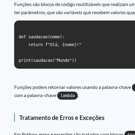
Funções são blocos de código reutilizáveis que realizam u
ter parâmetros, que são variáveis que recebem valores qu
def saudacao(nome):

    return f"Olá, {nome}!"

Funções podem retornar valores usando a palavra-chave
com a palavra-chave
.
lambda
Tratamento de Erros e Exceções
Em Python, erros e exceções são tratados com blocos
try