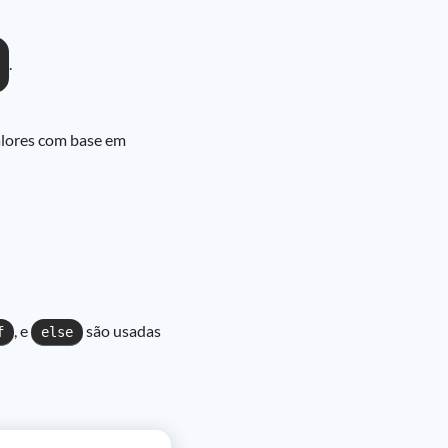
.
alores com base em
, e
são usadas
f
else