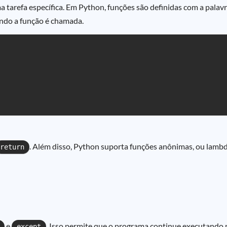
ma tarefa específica. Em Python, funções são definidas com a pala
ando a função é chamada.
. Além disso, Python suporta funções anônimas, ou lambd
return
e
. Isso permite que o programa continue executando
except