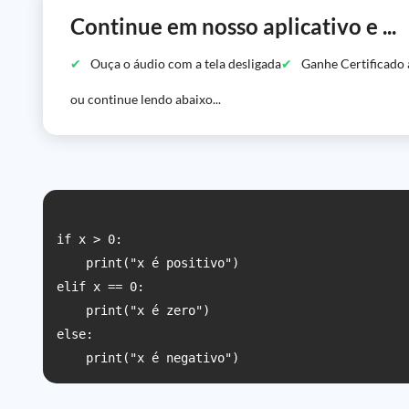
Continue em nosso aplicativo e ...
Ouça o áudio com a tela desligada
Ganhe Certificado 
ou continue lendo abaixo...
if x > 0:

    print("x é positivo")

elif x == 0:

    print("x é zero")

else:
