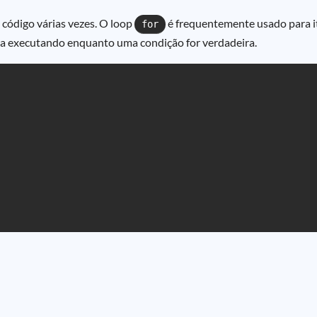
código várias vezes. O loop
é frequentemente usado para i
for
a executando enquanto uma condição for verdadeira.