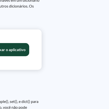
chaves em um dicionário
utros dicionários. Os
xar o aplicativo
e(), set(), e dict() para
o, você não pode