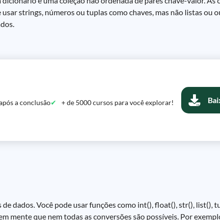
dicionário é uma coleção não ordenada de pares chave-valor. As 
e usar strings, números ou tuplas como chaves, mas não listas ou o
ados.
Bai
após a conclusão
+ de 5000 cursos para você explorar!
ados. Você pode usar funções como int(), float(), str(), list(), tupl
 em mente que nem todas as conversões são possíveis. Por exempl