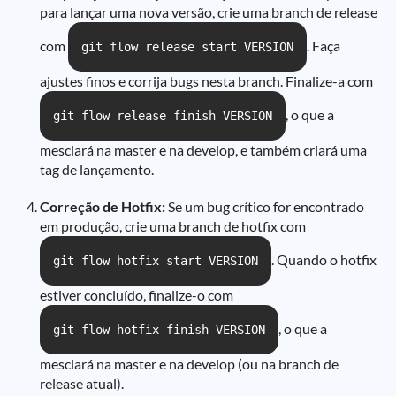
para lançar uma nova versão, crie uma branch de release
com
. Faça
git flow release start VERSION
ajustes finos e corrija bugs nesta branch. Finalize-a com
, o que a
git flow release finish VERSION
mesclará na master e na develop, e também criará uma
tag de lançamento.
Correção de Hotfix:
Se um bug crítico for encontrado
em produção, crie uma branch de hotfix com
. Quando o hotfix
git flow hotfix start VERSION
estiver concluído, finalize-o com
, o que a
git flow hotfix finish VERSION
mesclará na master e na develop (ou na branch de
release atual).