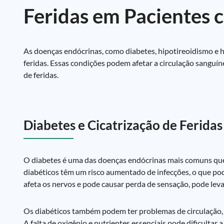
Feridas em Pacientes
As doenças endócrinas, como diabetes, hipotireoidismo e hi
feridas. Essas condições podem afetar a circulação sanguíne
de feridas.
Diabetes e Cicatrização de Feridas
O diabetes é uma das doenças endócrinas mais comuns que af
diabéticos têm um risco aumentado de infecções, o que pode
afeta os nervos e pode causar perda de sensação, pode leva
Os diabéticos também podem ter problemas de circulação, o 
A falta de oxigênio e nutrientes essenciais pode dificultar