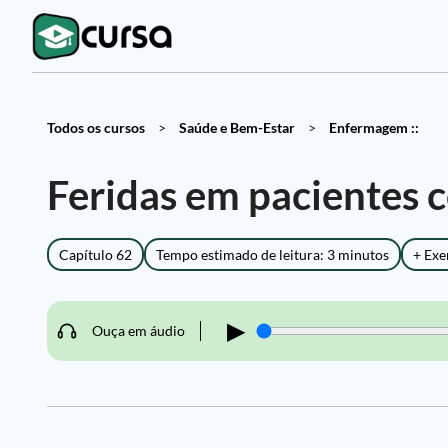
Todos os cursos
>
Saúde e Bem-Estar
>
Enfermagem ::
Feridas em pacientes 
Capítulo 62
Tempo estimado de leitura: 3 minutos
+ Exe
▶
Ouça em áudio