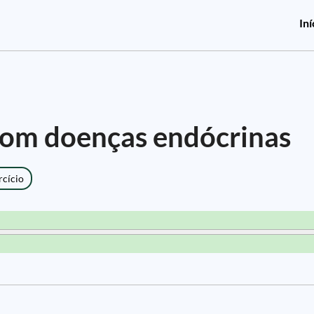
Iní
com doenças endócrinas
rcício