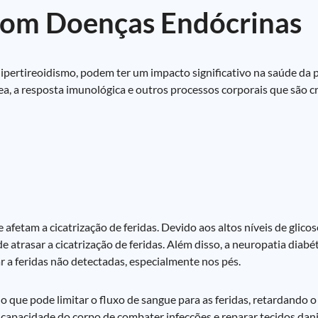
 com Doenças Endócrinas
pertireoidismo, podem ter um impacto significativo na saúde da pe
a, a resposta imunológica e outros processos corporais que são cru
etam a cicatrização de feridas. Devido aos altos níveis de glicos
 atrasar a cicatrização de feridas. Além disso, a neuropatia diab
r a feridas não detectadas, especialmente nos pés.
que pode limitar o fluxo de sangue para as feridas, retardando o 
 a capacidade do corpo de combater infecções e reparar tecidos dani