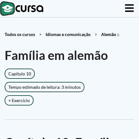
Todos os cursos
>
Idiomas e comunicação
>
Alemão ::
Família em alemão
Capítulo 10
Tempo estimado de leitura: 3 minutos
+ Exercício