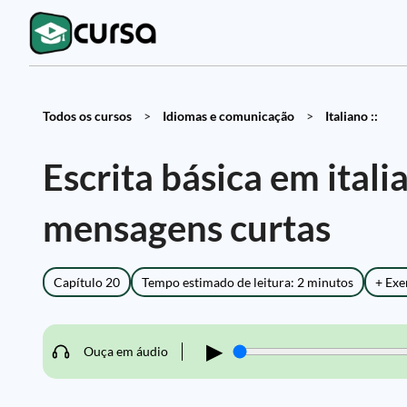
Todos os cursos
>
Idiomas e comunicação
>
Italiano ::
Escrita básica em itali
mensagens curtas
Capítulo 20
Tempo estimado de leitura: 2 minutos
+ Exe
▶
Ouça em áudio