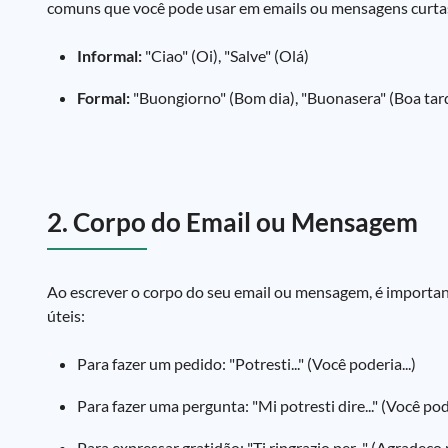
comuns que você pode usar em emails ou mensagens curta
Informal:
"Ciao" (Oi), "Salve" (Olá)
Formal:
"Buongiorno" (Bom dia), "Buonasera" (Boa tard
2. Corpo do Email ou Mensagem
Ao escrever o corpo do seu email ou mensagem, é importan
úteis:
Para fazer um pedido: "Potresti..." (Você poderia...)
Para fazer uma pergunta: "Mi potresti dire..." (Você pode
Para expressar gratidão: "Ti ringrazio per..." (Agradeço p