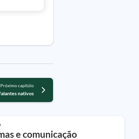
Próximo capitúlo
falantes nativos
a
mas e comunicação