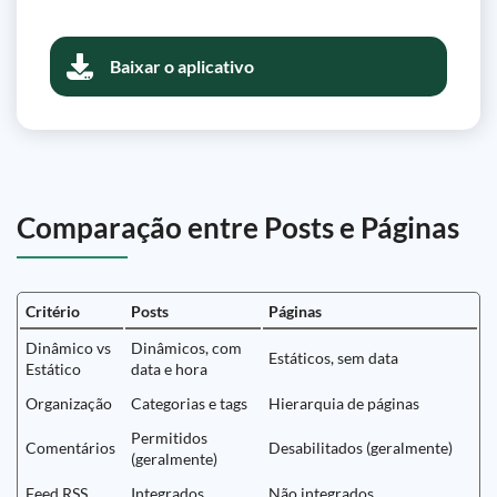
Baixar o aplicativo
Comparação entre Posts e Páginas
Critério
Posts
Páginas
Dinâmico vs
Dinâmicos, com
Estáticos, sem data
Estático
data e hora
Organização
Categorias e tags
Hierarquia de páginas
Permitidos
Comentários
Desabilitados (geralmente)
(geralmente)
Feed RSS
Integrados
Não integrados