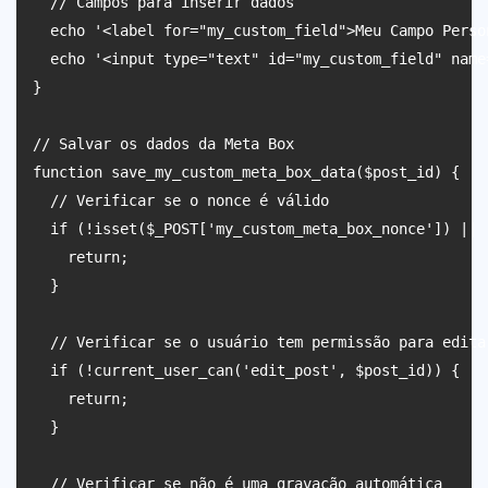
  // Campos para inserir dados

  echo '<label for="my_custom_field">Meu Campo Perso
  echo '<input type="text" id="my_custom_field" name
}

// Salvar os dados da Meta Box

function save_my_custom_meta_box_data($post_id) {

  // Verificar se o nonce é válido

  if (!isset($_POST['my_custom_meta_box_nonce']) || 
    return;

  }

  // Verificar se o usuário tem permissão para editar
  if (!current_user_can('edit_post', $post_id)) {

    return;

  }

  // Verificar se não é uma gravação automática
