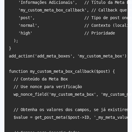
    'Informações Adicionais',   // Título da Meta Box
    'my_custom_meta_box_callback', // Callback que r
    'post',                     // Tipo de post onde 
    'normal',                   // Contexto (localiz
    'high'                      // Prioridade

  );

}

add_action('add_meta_boxes', 'my_custom_meta_box');

function my_custom_meta_box_callback($post) {

  // Conteúdo da Meta Box

  // Use nonce para verificação

  wp_nonce_field('my_custom_meta_box', 'my_custom_met
  // Obtenha os valores dos campos, se já existirem

  $value = get_post_meta($post->ID, '_my_meta_value_k