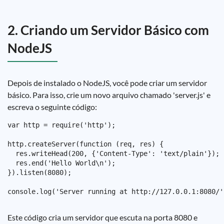
2. Criando um Servidor Básico com
NodeJS
Depois de instalado o NodeJS, você pode criar um servidor
básico. Para isso, crie um novo arquivo chamado 'server.js' e
escreva o seguinte código:
var http = require('http');

http.createServer(function (req, res) {

  res.writeHead(200, {'Content-Type': 'text/plain'});

  res.end('Hello World\n');

}).listen(8080);

Este código cria um servidor que escuta na porta 8080 e