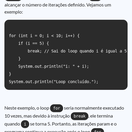
alcançar o número de iterações definido. Vejamos um
exemplo:
for (int i = 0; i < 10; i++) {

    if (i == 5) {

        break; // Sai do loop quando i é igual a 5

    }

    System.out.println("i: " + i);

}

Neste exemplo, o loop
seria normalmente executado
for
10 vezes, mas devido à instrução
, ele termina
break
quando
se torna 5. Portanto, as iterações param e o
i
programa continua a execução após o loop
.