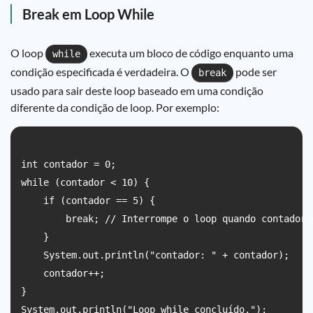
Break em Loop While
O loop
executa um bloco de código enquanto uma
while
condição especificada é verdadeira. O
pode ser
break
usado para sair deste loop baseado em uma condição
diferente da condição de loop. Por exemplo:
int contador = 0;

while (contador < 10) {

    if (contador == 5) {

        break; // Interrompe o loop quando contador é
    }

    System.out.println("contador: " + contador);

    contador++;

}
