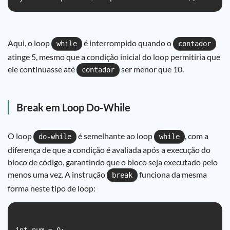
Aqui, o loop
é interrompido quando o
while
contador
atinge 5, mesmo que a condição inicial do loop permitiria que
ele continuasse até
ser menor que 10.
contador
Break em Loop Do-While
O loop
é semelhante ao loop
, com a
do-while
while
diferença de que a condição é avaliada após a execução do
bloco de código, garantindo que o bloco seja executado pelo
menos uma vez. A instrução
funciona da mesma
break
forma neste tipo de loop: