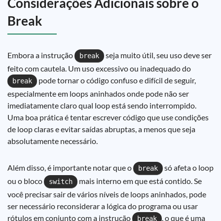
Considerações Adicionais sobre o
Break
Embora a instrução
seja muito útil, seu uso deve ser
break
feito com cautela. Um uso excessivo ou inadequado do
pode tornar o código confuso e difícil de seguir,
break
especialmente em loops aninhados onde pode não ser
imediatamente claro qual loop está sendo interrompido.
Uma boa prática é tentar escrever código que use condições
de loop claras e evitar saídas abruptas, a menos que seja
absolutamente necessário.
Além disso, é importante notar que o
só afeta o loop
break
ou o bloco
mais interno em que está contido. Se
switch
você precisar sair de vários níveis de loops aninhados, pode
ser necessário reconsiderar a lógica do programa ou usar
rótulos em conjunto com a instrução
, o que é uma
break