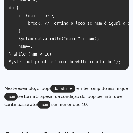
int num = 0;

do {

    if (num == 5) {

        break; // Termina o loop se num é igual a 5

    }

    System.out.println("num: " + num);

    num++;

} while (num < 10);

Neste exemplo, o loop
é interrompido assim que
do-while
se torna 5, apesar da condição do loop permitir que
num
continuasse até
ser menor que 10.
num