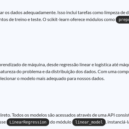
rar os dados adequadamente. Isso inclui tarefas como limpeza de d
ntos de treino e teste. O scikit-learn oferece módulos como
prep
rendizado de máquina, desde regressão linear e logística até máq
natureza do problema e da distribuição dos dados. Com uma compr
lecionar o modelo mais adequado para nossos dados.
reto. Todos os modelos são acessados através de uma API consist
asse
do módulo
, instanciá
LinearRegression
linear_model