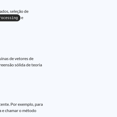
ados, seleção de
e
rocessing
uinas de vetores de
eensão sólida de teoria
ente. Por exemplo, para
-la e chamar o método