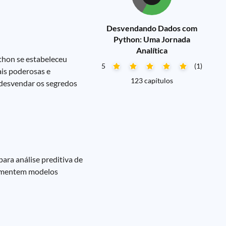
Desvendando Dados com
Python: Uma Jornada
Analítica
thon se estabeleceu
5
(1)
ais poderosas e
123 capítulos
 desvendar os segredos
ara análise preditiva de
lementem modelos