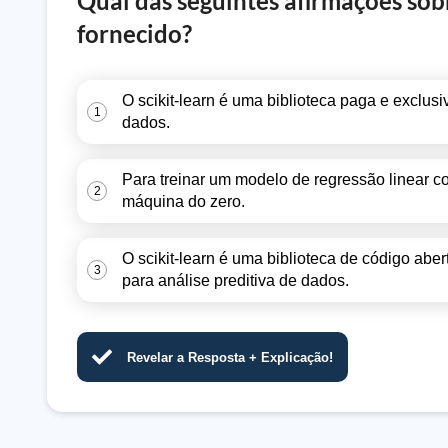
Qual das seguintes afirmações sobr
fornecido?
O scikit-learn é uma biblioteca paga e exclus
1
dados.
Para treinar um modelo de regressão linear c
2
máquina do zero.
O scikit-learn é uma biblioteca de código abe
3
para análise preditiva de dados.
Revelar a Resposta + Explicação!