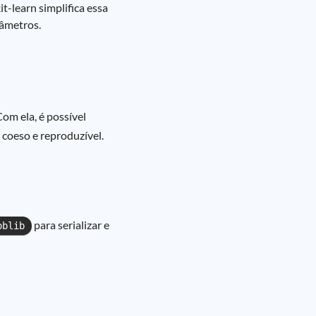
-learn simplifica essa
râmetros.
Com ela, é possível
coeso e reproduzível.
para serializar e
oblib