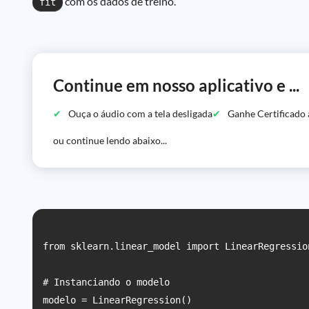
com os dados de treino.
fit
Continue em nosso aplicativo e ...
Ouça o áudio com a tela desligada
Ganhe Certificado 
ou continue lendo abaixo...
from sklearn.linear_model import LinearRegression
# Instanciando o modelo

modelo = LinearRegression()
