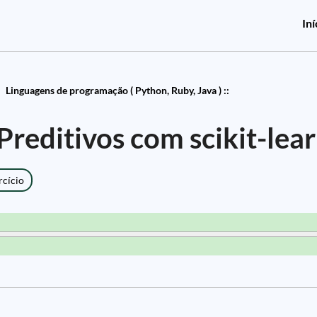
Iní
Linguagens de programação ( Python, Ruby, Java ) ::
reditivos com scikit-lea
rcício