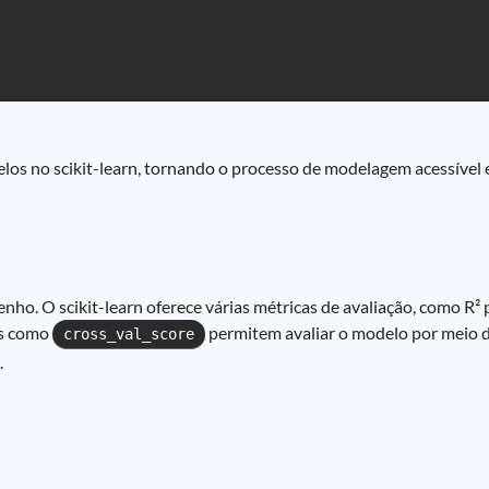
os no scikit-learn, tornando o processo de modelagem acessível e 
nho. O scikit-learn oferece várias métricas de avaliação, como R² 
tas como
permitem avaliar o modelo por meio d
cross_val_score
.