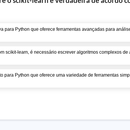
e o scikit-learn é verdadeira de acordo c
iva para Python que oferece ferramentas avançadas para análise
om scikit-learn, é necessário escrever algoritmos complexos de
rto para Python que oferece uma variedade de ferramentas simpl