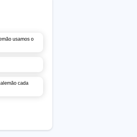
alemão usamos o
m alemão cada