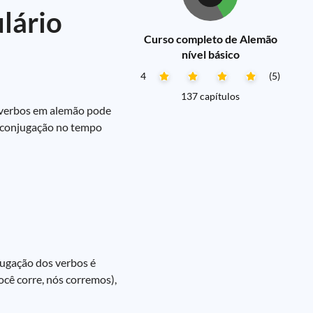
lário
Curso completo de Alemão
nível básico
4
(5)
137 capítulos
s verbos em alemão pode
a conjugação no tempo
jugação dos verbos é
cê corre, nós corremos),