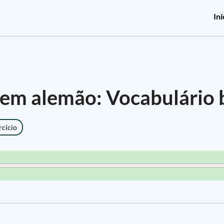
Iní
em alemão: Vocabulário 
rcício