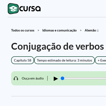
Todos os cursos
>
Idiomas e comunicação
>
Alemão ::
Conjugação de verbos 
Capítulo 58
Tempo estimado de leitura: 3 minutos
+ Exe
▶
Ouça em áudio