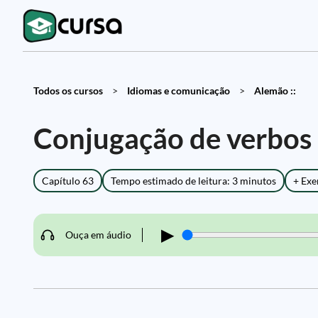
Todos os cursos
>
Idiomas e comunicação
>
Alemão ::
Conjugação de verbos 
Capítulo 63
Tempo estimado de leitura: 3 minutos
+ Exe
▶
Ouça em áudio