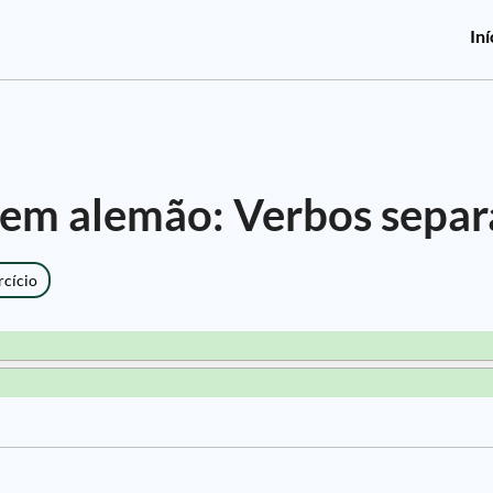
Iní
em alemão: Verbos separ
rcício