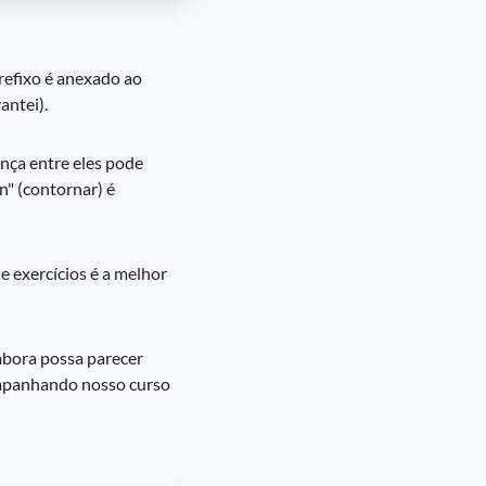
refixo é anexado ao
antei).
ença entre eles pode
" (contornar) é
e exercícios é a melhor
mbora possa parecer
companhando nosso curso