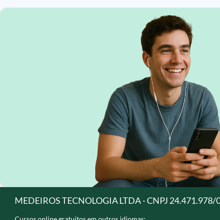
MEDEIROS TECNOLOGIA LTDA - CNPJ 24.471.978/
Cursos online gratuitos em outros idiomas: