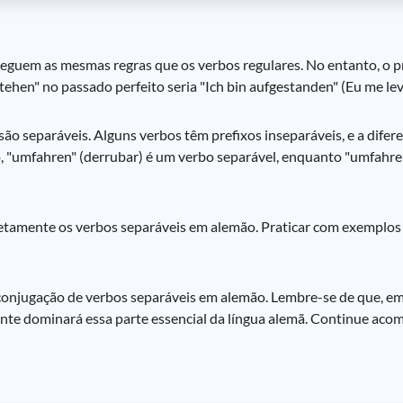
eguem as mesmas regras que os verbos regulares. No entanto, o p
stehen" no passado perfeito seria "Ich bin aufgestanden" (Eu me lev
o separáveis. Alguns verbos têm prefixos inseparáveis, e a difer
 "umfahren" (derrubar) é um verbo separável, enquanto "umfahren
rretamente os verbos separáveis em alemão. Praticar com exemplos 
 conjugação de verbos separáveis em alemão. Lembre-se de que, e
mente dominará essa parte essencial da língua alemã. Continue a