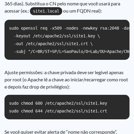
365 dias). Substitua o CN pelo nome que você usará para
acessar (ex.:
ou um FQDN real):
site1.local
sudo openssl req -x509 -nodes -newkey rsa:2048 -days 
  -keyout /etc/apache2/ssl/site1.key \

  -out /etc/apache2/ssl/site1.crt \

  -subj "/C=BR/ST=SP/L=SaoPaulo/O=Lab/OU=Apache/CN=s
Ajuste permissões: a chave privada deve ser legível apenas
por root (o Apache lê a chave ao iniciar/recarregar como root
e depois faz drop de privilégios):
sudo chmod 600 /etc/apache2/ssl/site1.key

sudo chmod 644 /etc/apache2/ssl/site1.crt
Se você quiser evitar alerta de “nome não corresponde”,