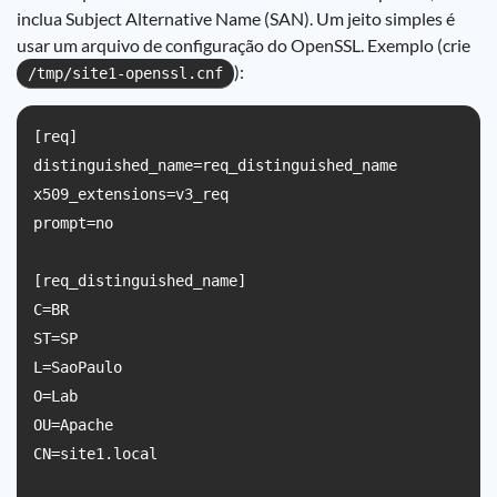
inclua Subject Alternative Name (SAN). Um jeito simples é
usar um arquivo de configuração do OpenSSL. Exemplo (crie
):
/tmp/site1-openssl.cnf
[req]

distinguished_name=req_distinguished_name

x509_extensions=v3_req

prompt=no

[req_distinguished_name]

C=BR

ST=SP

L=SaoPaulo

O=Lab

OU=Apache

CN=site1.local
