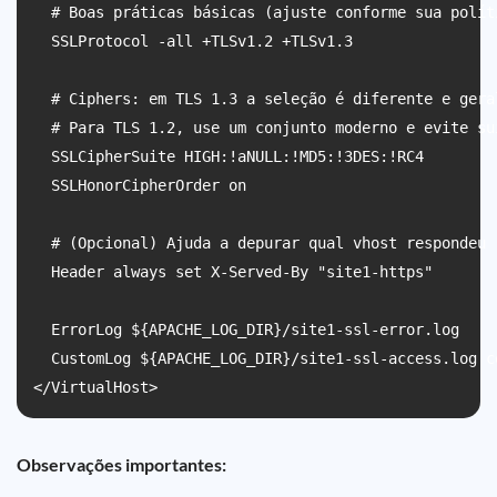
  # Boas práticas básicas (ajuste conforme sua polít
  SSLProtocol -all +TLSv1.2 +TLSv1.3

  # Ciphers: em TLS 1.3 a seleção é diferente e gera
  # Para TLS 1.2, use um conjunto moderno e evite sui
  SSLCipherSuite HIGH:!aNULL:!MD5:!3DES:!RC4

  SSLHonorCipherOrder on

  # (Opcional) Ajuda a depurar qual vhost respondeu

  Header always set X-Served-By "site1-https"

  ErrorLog ${APACHE_LOG_DIR}/site1-ssl-error.log

  CustomLog ${APACHE_LOG_DIR}/site1-ssl-access.log co
</VirtualHost>
Observações importantes: