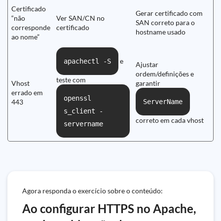
Certificado
Gerar certificado com
“não
Ver SAN/CN no
SAN correto para o
corresponde
certificado
hostname usado
ao nome”
e
apachectl -S
Ajustar
ordem/definições e
teste com
Vhost
garantir
errado em
openssl
443
ServerName
s_client -
correto em cada vhost
servername
Agora responda o exercício sobre o conteúdo:
Ao configurar HTTPS no Apache,