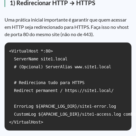
1) Redirecionar HTTP → HTTPS
Uma prática inicial importante é garantir que quem acessar
em HTTP seja redirecionado para HTTPS. Faça isso no vhost
de porta 80 do mesmo site (não no de 443).
<VirtualHost *:80>

  ServerName site1.local

  # (Opcional) ServerAlias www.site1.local

  # Redireciona tudo para HTTPS

  Redirect permanent / https://site1.local/

  ErrorLog ${APACHE_LOG_DIR}/site1-error.log

  CustomLog ${APACHE_LOG_DIR}/site1-access.log combin
</VirtualHost>