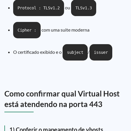
ou
Protocol : TLSv1.2
TLSv1.3
com uma suite moderna
Cipher :
O certificado exibido e o
/
subject
issuer
Como confirmar qual Virtual Host
está atendendo na porta 443
1) Conferir o mapeamento de vhosts