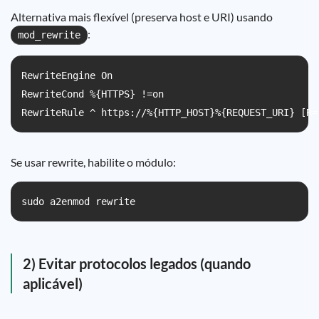
Alternativa mais flexível (preserva host e URI) usando
:
mod_rewrite
RewriteEngine On

RewriteCond %{HTTPS} !=on

RewriteRule ^ https://%{HTTP_HOST}%{REQUEST_URI} [R=
Se usar rewrite, habilite o módulo:
sudo a2enmod rewrite
2) Evitar protocolos legados (quando
aplicável)