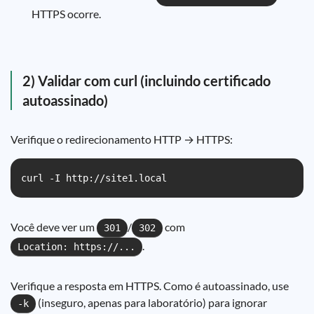
HTTPS ocorre.
2) Validar com curl (incluindo certificado
autoassinado)
Verifique o redirecionamento HTTP → HTTPS:
curl -I http://site1.local
Você deve ver um
/
com
301
302
.
Location: https://...
Verifique a resposta em HTTPS. Como é autoassinado, use
(inseguro, apenas para laboratório) para ignorar
-k