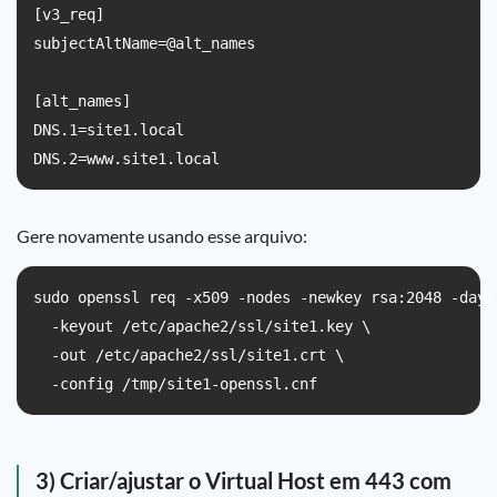
[v3_req]

subjectAltName=@alt_names

[alt_names]

DNS.1=site1.local

DNS.2=www.site1.local
Gere novamente usando esse arquivo:
sudo openssl req -x509 -nodes -newkey rsa:2048 -days 
  -keyout /etc/apache2/ssl/site1.key \

  -out /etc/apache2/ssl/site1.crt \

  -config /tmp/site1-openssl.cnf
3) Criar/ajustar o Virtual Host em 443 com