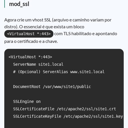
mod_ssl
Agora crie um vhost SSL (arquivo e caminho variam por
distro). O essencial é que exista um bloco
com TLS habilitado e apontando
<VirtualHost *:443>
para o certificado e a chave.
<VirtualHost *:443>

  ServerName site1.local

  # (Opcional) ServerAlias www.site1.local

  DocumentRoot /var/www/site1/public

  SSLEngine on

  SSLCertificateFile /etc/apache2/ssl/site1.crt

  SSLCertificateKeyFile /etc/apache2/ssl/site1.key
