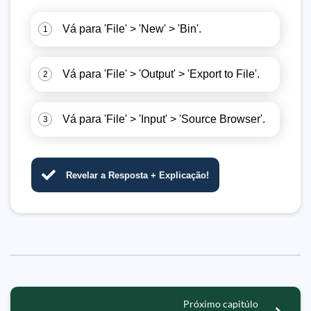
Vá para 'File' > 'New' > 'Bin'.
1
Vá para 'File' > 'Output' > 'Export to File'.
2
Vá para 'File' > 'Input' > 'Source Browser'.
3
Revelar a Resposta + Explicação!
Próximo capitúlo