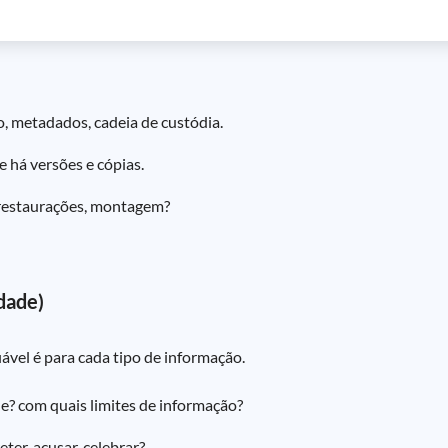
ão, metadados, cadeia de custódia.
 há versões e cópias.
 restaurações, montagem?
idade)
ável é para cada tipo de informação.
? com quais limites de informação?
reter, acusar, celebrar?