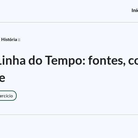
Iní
História ::
Linha do Tempo: fontes, c
e
ercício