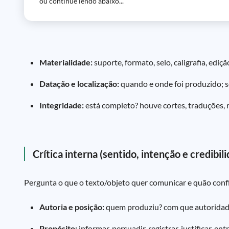
ou continue lendo abaixo...
Materialidade:
suporte, formato, selo, caligrafia, ediç
Datação e localização:
quando e onde foi produzido; se
Integridade:
está completo? houve cortes, traduções,
Crítica interna (sentido, intenção e credibil
Pergunta o que o texto/objeto quer comunicar e quão confi
Autoria e posição:
quem produziu? com que autoridade
Propósito:
informar, persuadir, registrar, justificar, ent