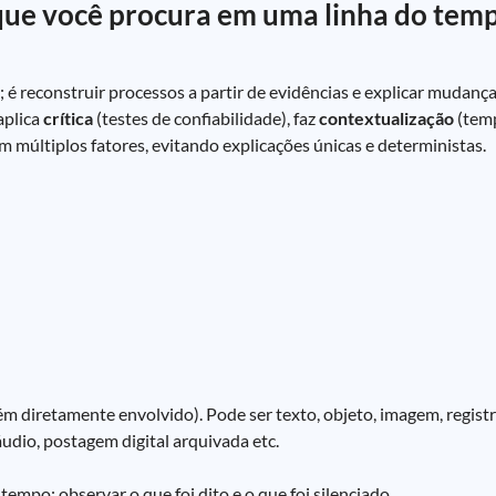
 que você procura em uma linha do tem
; é reconstruir processos a partir de evidências e explicar mudanç
aplica
crítica
(testes de confiabilidade), faz
contextualização
(temp
 múltiplos fatores, evitando explicações únicas e deterministas.
m diretamente envolvido). Pode ser texto, objeto, imagem, registr
 áudio, postagem digital arquivada etc.
tempo; observar o que foi dito e o que foi silenciado.