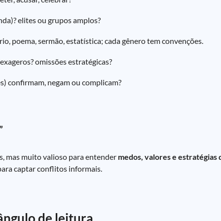
nda)? elites ou grupos amplos?
ório, poema, sermão, estatística; cada gênero tem convenções.
 exageros? omissões estratégicas?
tes) confirmam, negam ou complicam?
”
s, mas muito valioso para entender
medos, valores e estratégias
ara captar conflitos informais.
ângulo de leitura