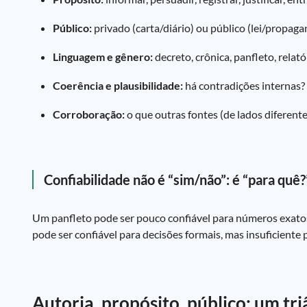
Público:
privado (carta/diário) ou público (lei/propaga
Linguagem e gênero:
decreto, crônica, panfleto, relat
Coerência e plausibilidade:
há contradições internas?
Corroboração:
o que outras fontes (de lados diferen
Confiabilidade não é “sim/não”: é “para quê?
Um panfleto pode ser pouco confiável para números exato
pode ser confiável para decisões formais, mas insuficiente p
Autoria, propósito, público: um tri