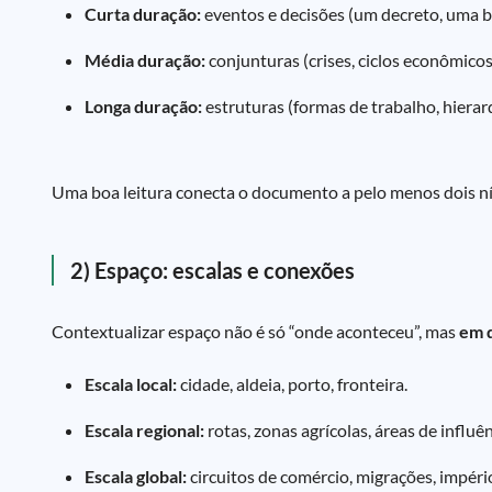
Curta duração:
eventos e decisões (um decreto, uma ba
Média duração:
conjunturas (crises, ciclos econômicos,
Longa duração:
estruturas (formas de trabalho, hierarqu
Uma boa leitura conecta o documento a pelo menos dois níve
2) Espaço: escalas e conexões
Contextualizar espaço não é só “onde aconteceu”, mas
em 
Escala local:
cidade, aldeia, porto, fronteira.
Escala regional:
rotas, zonas agrícolas, áreas de influên
Escala global:
circuitos de comércio, migrações, impéri