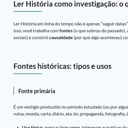
Ler História como investigação: o
Ler História em linha do tempo não é apenas “seguir datas”
isso, você trabalha com
fontes
(o que sobrou do passado), 
sociais) e constrói
causalidade
(por que algo aconteceu) com
Fontes históricas: tipos e usos
Fonte primária
É um vestígio produzido no período estudado (ou por algué
ruína, moeda, carta, diário, ata, lei, propaganda, fotografia,
Uso típico:
acessar linguagem, interesses e práticas do 