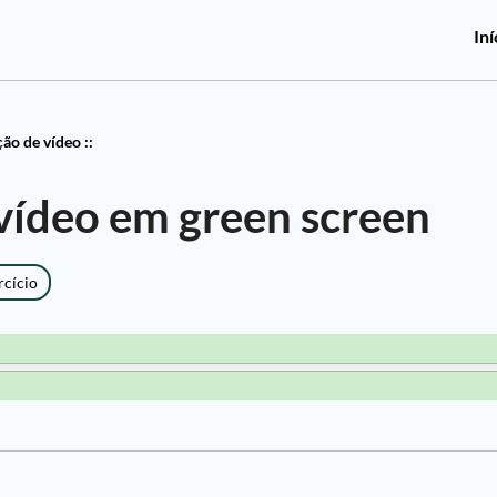
Iní
ão de vídeo ::
vídeo em green screen
rcício