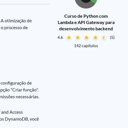
Curso de Python com
 A otimização de
Lambda e API Gateway para
á o processo de
desenvolvimento backend
4.6
(5)
142 capítulos
 configuração de
pção "Criar função".
missões necessárias.
y and Access
ados DynamoDB, você