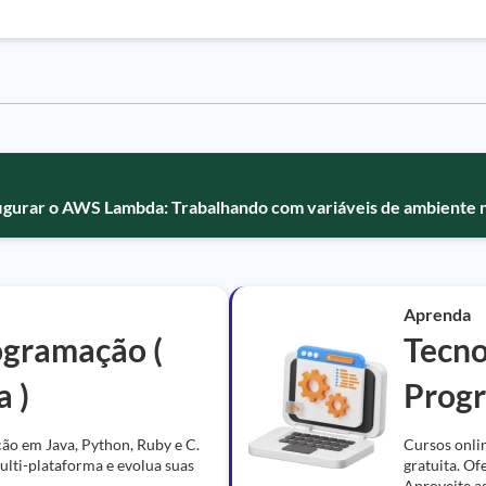
igurar o AWS Lambda: Trabalhando com variáveis de ambiente
Aprenda
ogramação (
Tecno
a )
Prog
ção em Java, Python, Ruby e C.
Cursos onlin
lti-plataforma e evolua suas
gratuita. O
Aproveite a