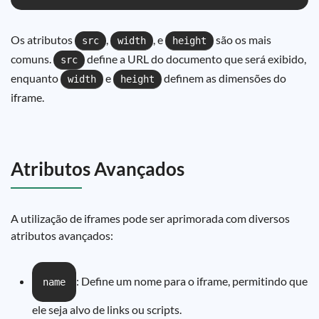
Os atributos
,
, e
são os mais
src
width
height
comuns.
define a URL do documento que será exibido,
src
enquanto
e
definem as dimensões do
width
height
iframe.
Atributos Avançados
A utilização de iframes pode ser aprimorada com diversos
atributos avançados:
: Define um nome para o iframe, permitindo que
name
ele seja alvo de links ou scripts.