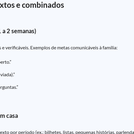
textos e combinados
1 a 2 semanas)
e verificáveis. Exemplos de metas comunicáveis à família:
erto.”
viada).”
erguntas.”
em casa
exto por período (ex.: bilhetes, listas, pequenas histórias, parlend