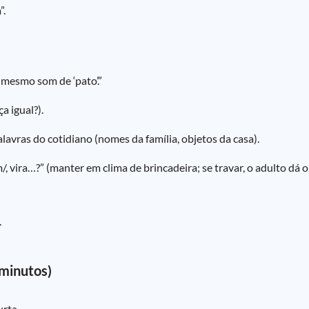
”.
mesmo som de ‘pato’.”
a igual?).
alavras do cotidiano (nomes da família, objetos da casa).
m/, vira…?” (manter em clima de brincadeira; se travar, o adulto dá 
.
 minutos)
urta.