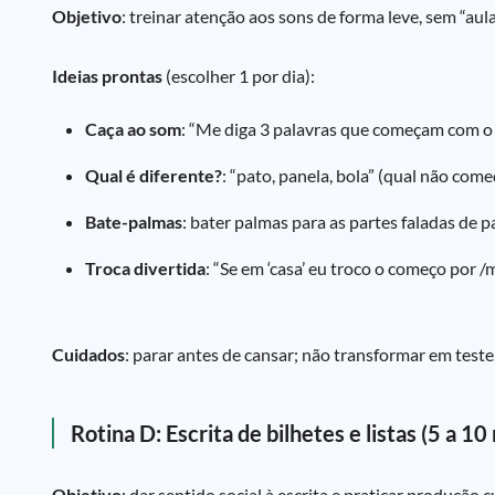
Objetivo
: treinar atenção aos sons de forma leve, sem “aula
Ideias prontas
(escolher 1 por dia):
Caça ao som
: “Me diga 3 palavras que começam com o 
Qual é diferente?
: “pato, panela, bola” (qual não começ
Bate-palmas
: bater palmas para as partes faladas de p
Troca divertida
: “Se em ‘casa’ eu troco o começo por /
Cuidados
: parar antes de cansar; não transformar em teste
Rotina D: Escrita de bilhetes e listas (5 a 10
Objetivo
: dar sentido social à escrita e praticar produção c