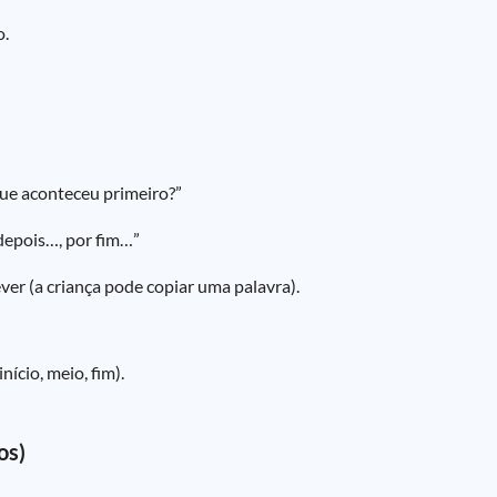
o.
ue aconteceu primeiro?”
 depois…, por fim…”
ever (a criança pode copiar uma palavra).
ício, meio, fim).
os)