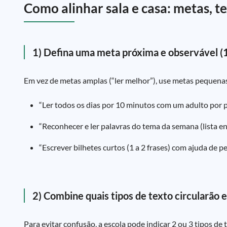
Como alinhar sala e casa: metas, 
1) Defina uma meta próxima e observável (
Em vez de metas amplas (“ler melhor”), use metas pequenas 
“Ler todos os dias por 10 minutos com um adulto por p
“Reconhecer e ler palavras do tema da semana (lista en
“Escrever bilhetes curtos (1 a 2 frases) com ajuda de p
2) Combine quais tipos de texto circularão 
Para evitar confusão, a escola pode indicar 2 ou 3 tipos de t