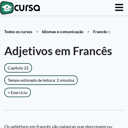
Todos os cursos
>
Idiomas e comunicação
>
Francês ::
Adjetivos em Francês
Capítulo 22
Tempo estimado de leitura: 2 minutos
+ Exercício
Os adjetivos em francês são palavras que descrevem ou