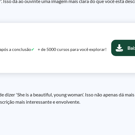
 car'. Isso dá ao ouvinte uma imagem mais clara do que você está des
Bai
após a conclusão
+ de 5000 cursos para você explorar!
e dizer 'She is a beautiful, young woman'. Isso não apenas dá mai
crição mais interessante e envolvente.