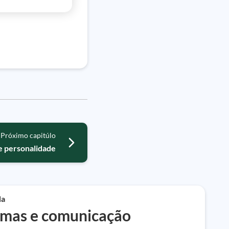
Próximo capitúlo
e personalidade
da
omas e comunicação