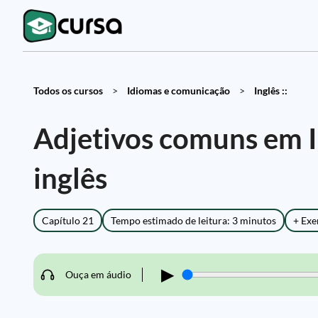
Todos os cursos
>
Idiomas e comunicação
>
Inglês ::
Adjetivos comuns em I
inglês
Capítulo 21
Tempo estimado de leitura: 3 minutos
+ Exe
▶
Ouça em áudio