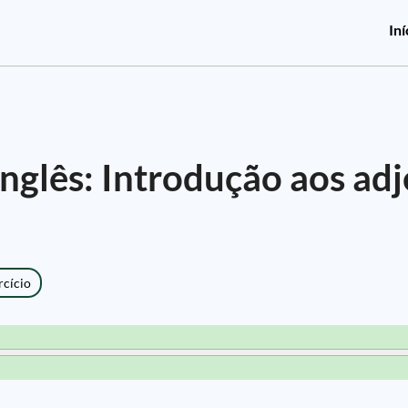
Iní
nglês: Introdução aos adj
rcício