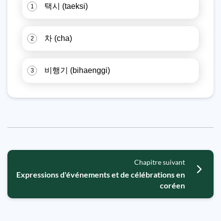
택시 (taeksi)
1
차 (cha)
2
비행기 (bihaenggi)
3
Chapitre suivant
Expressions d'événements et de célébrations en
coréen