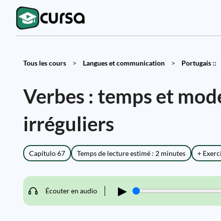
Tous les cours
>
Langues et communication
>
Portugais ::
Verbes : temps et mode
irréguliers
Capítulo 67
Temps de lecture estimé : 2 minutes
+ Exerc
▶
Écouter en audio