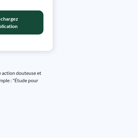
échargez
plication
e action douteuse et
emple : "Étude pour