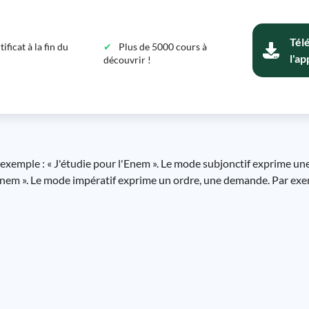
Tél
ficat à la fin du
Plus de 5000 cours à
l'ap
découvrir !
r exemple : « J'étudie pour l'Enem ». Le mode subjonctif exprime un
 l'Enem ». Le mode impératif exprime un ordre, une demande. Par ex