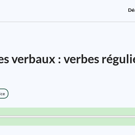
Dé
s verbaux : verbes réguli
ice