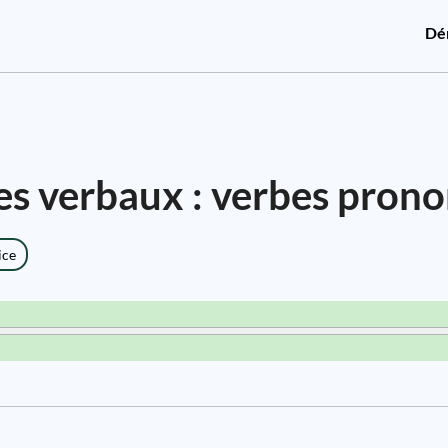
Dé
es verbaux : verbes pron
ice