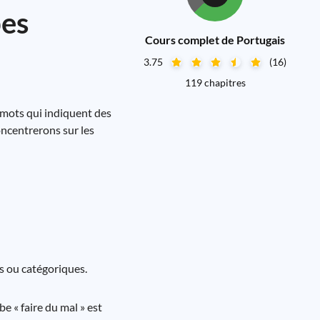
bes
Cours complet de Portugais
3.75
(16)
119 chapitres
s mots qui indiquent des
oncentrerons sur les
s ou catégoriques.
e « faire du mal » est