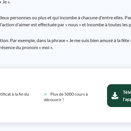
 Je ».
deux personnes ou plus et qui incombe à chacune d'entre elles. Pa
 l'action d'aimer est effectuée par « nous » et incombe à toutes les
on. Par exemple, dans la phrase « Je me suis bien amusé à la fête »,
 présence du pronom « moi ».
Tél
ficat à la fin du
Plus de 5000 cours à
l'ap
découvrir !