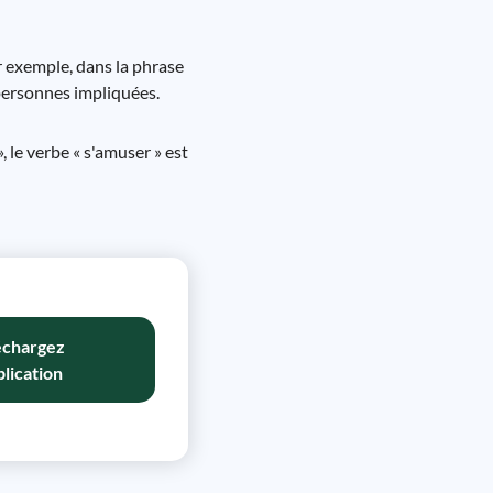
r exemple, dans la phrase
 personnes impliquées.
 le verbe « s'amuser » est
échargez
plication