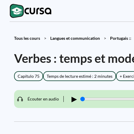
Tous les cours
>
Langues et communication
>
Portugais ::
Verbes : temps et mod
Capítulo 75
Temps de lecture estimé : 2 minutes
+ Exerc
▶
Écouter en audio