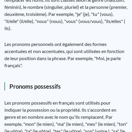
féminin), le nombre (singulier, pluriel) et la personne (premier,
deuxième, troisième). Par exemple, "je" (je), "tu" (vous),
"il/elle" (il/elle), "nous" (nous), "vous" (vous/vous), "ils/elles" (
ils).
Les pronoms personnels ont également des formes
accentuées et non accentuées, qui sont utilisées en fonction
de leur position dans la phrase. Par exemple, "Moi, je parle
français".
Pronoms possessifs
Les pronoms possessifs en français sont utilisés pour
indiquer la possession ou la propriété. Ils s'accordent en
genre et en nombre avec le nom qu'ils remplacent. Par
exemple, "mon" (le mien), "ma" (le mien), "mes" (le mien), "ton"
(le vôtre), "ta" (le vôtre), "tes" (le vôtre), "son" (votre ), "sa" (le